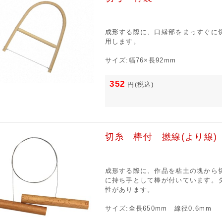
成形する際に、口縁部をまっすぐに
用します。
サイズ:幅76×長92mm
352
円
(税込)
切糸 棒付 撚線(より線)
成形する際に、作品を粘土の塊から
に持ち手として棒が付いています。
性があります。
サイズ:全長650mm 線径0.6mm