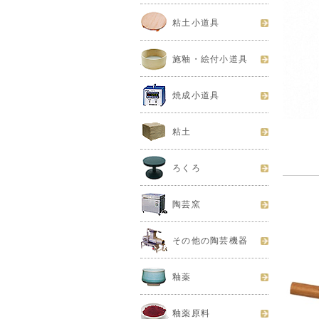
粘土小道具
施釉・絵付小道具
焼成小道具
粘土
ろくろ
陶芸窯
その他の陶芸機器
釉薬
釉薬原料