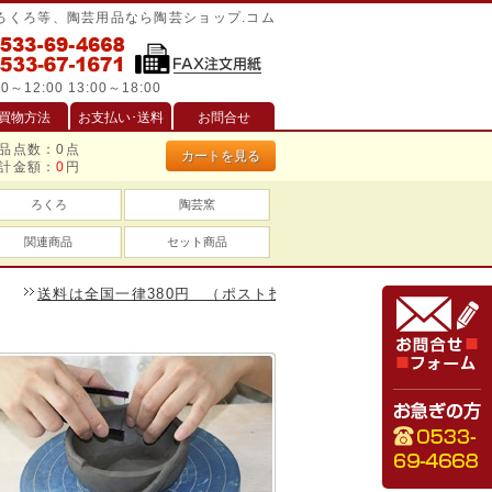
/ろくろ等、陶芸用品なら陶芸ショップ.コム
0～12:00 13:00～18:00
買物方法
お支払い･送料
お問合せ
品点数：
0
点
カートを見る
計金額：
0
円
ろくろ
陶芸窯
関連商品
セット商品
料は全国一律380円 （ポスト投函は240円）、一万円以上のお買い