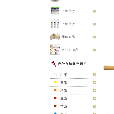
下絵付け
上絵付け
関連商品
セット商品
色から釉薬を探す
白系
黄系
橙系
赤系
茶系