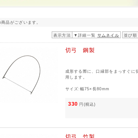
の商品がございます。
表示方法
▼詳細一覧
サムネイル
並び順
切弓 鋼製
成形する際に、口縁部をまっすぐに
用します。
サイズ:幅75×長80mm
330
円
(税込)
切弓 竹製