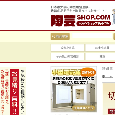
商品検索
成形小道具
粘土小道具
その他の陶芸機器
釉薬
当社は適格請求書（イン
ホーム