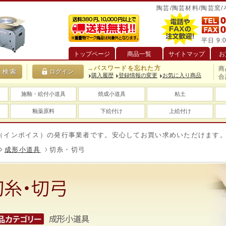
陶芸/陶芸材料/陶芸窯
平日 9:0
トップページ
商品一覧
サイトマップ
お
→パスワードを忘れた方
商
購入履歴
登録情報の変更
お気に入り商品
合
施釉・絵付小道具
焼成小道具
粘土
釉薬原料
下絵付け
上絵付け
ボイス）の発行事業者です。安心してお買い求めいただけます。
送
成形小道具
切糸・切弓