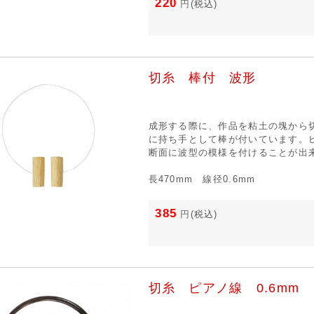
220
円
(税込)
切糸 棒付 波形
成形する際に、作品を粘土の塊から
に持ち手として棒が付いています。
断面に波型の模様を付けることが出
長470mm 線径0.6mm
385
円
(税込)
切糸 ピアノ線 0.6mm