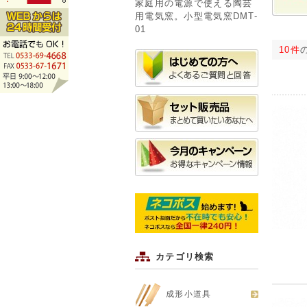
家庭用の電源で使える陶芸
用電気窯。小型電気窯DMT-
01
10件
カテゴリ検索
成形小道具