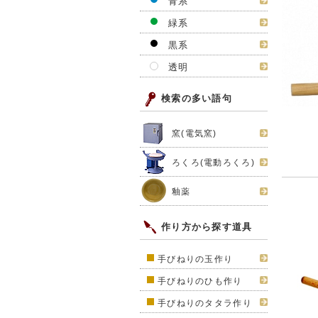
青系
緑系
黒系
透明
検索の多い語句
窯(電気窯)
ろくろ(電動ろくろ)
釉薬
作り方から探す道具
手びねりの玉作り
手びねりのひも作り
手びねりのタタラ作り