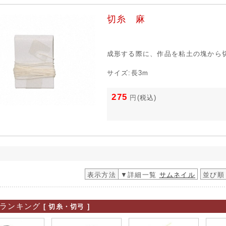
切糸 麻
成形する際に、作品を粘土の塊から
サイズ:長3m
275
円
(税込)
表示方法
▼詳細一覧
サムネイル
並び順
ランキング
[ 切糸・切弓 ]