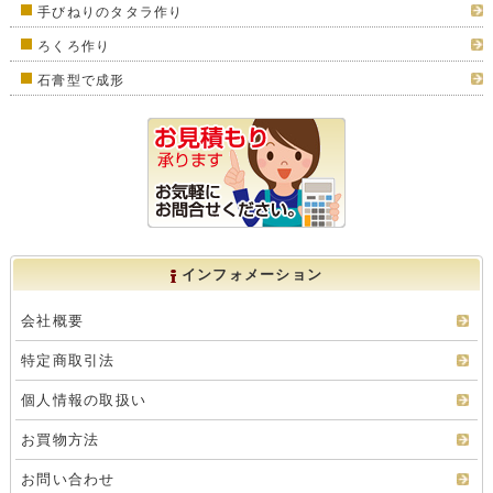
検索の多い語句
窯(電気窯)
ろくろ(電動ろくろ)
釉薬
作り方から探す道具
手びねりの玉作り
手びねりのひも作り
手びねりのタタラ作り
ろくろ作り
石膏型で成形