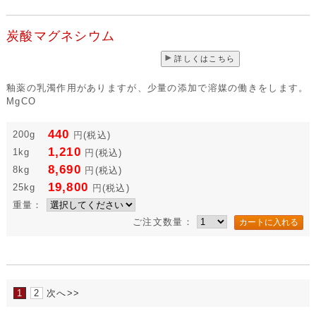
詳しくはこちら
溶媒作用が強く、溶ける温度を下げ光沢が増します。毒劇物の炭酸
バリウムの代用として使用したりします。SrCO3
660
200g
円
(税込)
1,595
1kg
円
(税込)
11,550
8kg
円
(税込)
32,450
25kg
円
(税込)
重量：
ご注文数量：
炭酸マグネシウム
詳しくはこちら
釉薬の乳濁作用がありますが、少量の添加で溶媒の働きをします。
MgCO