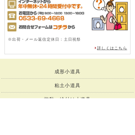
詳しくはこちら
運営会社
社名株式会社 竹昇精工
店長竹内英樹（陶芸部）
mail info@tougeishop.com
本社所在地 愛知県蒲郡市豊岡町前野47-2
TEL（陶芸部） 0533-69-4668
FAX 0533-67-1671
詳しくはこちら
お問合せ
※出荷・メール返信定休日：土日祝祭
詳しくはこちら