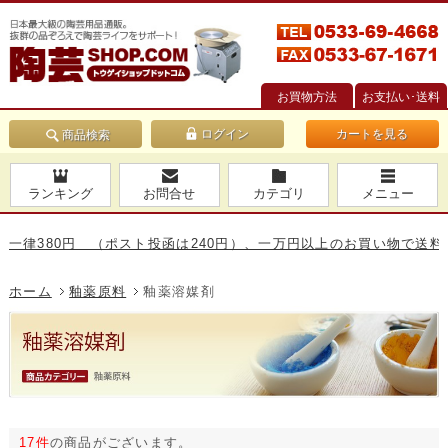
お買物方法
お支払い･送料
カートを見る
商品検索
ランキング
お問合せ
カテゴリ
メニュー
80円 （ポスト投函は240円）、一万円以上のお買い物で送料無料です
ホーム
釉薬原料
釉薬溶媒剤
17件
の商品がございます。