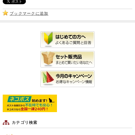
オルトンコーンスタンド 18個
Oシリーズ パステル黄緑マット釉
ムライト棚板 300*150*10mm
1,595円
2,222～10,175
2,970円
円
本日 2026年8月8日
ブックマークに追加