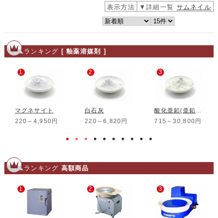
440
200g
円
(税込)
1,210
1kg
円
(税込)
8,690
8kg
円
(税込)
19,800
25kg
円
(税込)
重量：
ご注文数量：
1
2
次へ>>
表示方法
▼詳細一覧
サムネイル
ランキング
[ 釉薬溶媒剤 ]
1
2
3