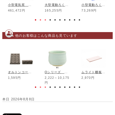
マグネサイト
白石灰
酸化亜鉛(亜鉛華 焼)
220～4,950円
220～6,820円
715～30,800円
ランキング
高額商品
1
2
3
小型電気窯 DMT-01
大型電動ろくろ RK-3D
小型電動ろくろ RK-5T
461,472円
165,255円
73,269円
他のお客様はこんな商品も見ています