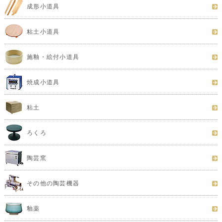
カテゴリ検索
成形小道具
粘土小道具
施釉・絵付小道具
焼成小道具