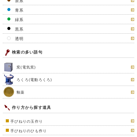
関連商品
セット商品
色から釉薬を探す
白系
黄系
橙系
赤系
茶系
青系
緑系
黒系
透明