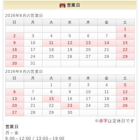
日本最大級の陶芸用品通販
抜群の品そろえで
陶芸ライフをサポート！
ご来店ありがとうございます。
陶芸ショップ.コム店長の竹内です。
皆様に愛されるお店作りをモットーに頑張って参りますので、
色々なご意見、ご感想をお聞かせください。また、陶芸用品につ
いて分からない事があればお気軽にお問合せください♪
店長名：竹内英樹
営業日
2026年8月の営業日
日
月
火
水
木
金
土
1
2
3
4
5
6
7
8
9
10
11
12
13
14
15
16
17
18
19
20
21
22