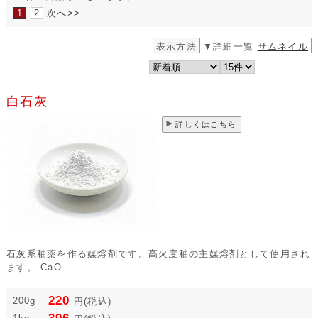
1
2
次へ>>
表示方法
▼詳細一覧
サムネイル
白石灰
詳しくはこちら
石灰系釉薬を作る媒熔剤です。高火度釉の主媒熔剤として使用され
ます。 CaO
220
200g
円
(税込)