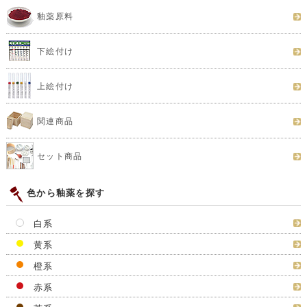
粘土
ろくろ
陶芸窯
その他の陶芸機器
釉薬
釉薬原料
下絵付け
上絵付け