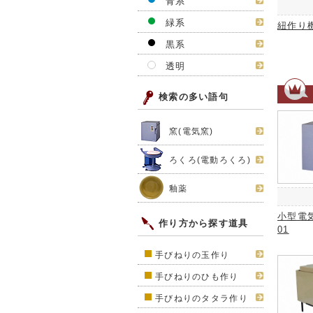
青系
緑系
紐作り機
黒系
透明
検索の多い語句
窯(電気窯)
ろくろ(電動ろくろ)
釉薬
小型電気
作り方から探す道具
01
手びねりの玉作り
手びねりのひも作り
手びねりのタタラ作り