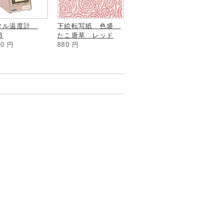
タル温度計
下絵転写紙 色盛
B
たこ唐草 レッド
00
円
880
円