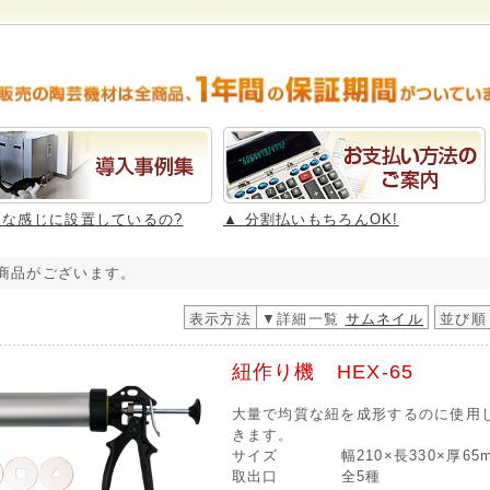
んな感じに設置しているの?
▲ 分割払いもちろんOK!
商品がございます。
表示方法
▼詳細一覧
サムネイル
並び順
紐作り機 HEX-65
大量で均質な紐を成形するのに使用
きます。
サイズ
幅210×長330×厚65
取出口
全5種