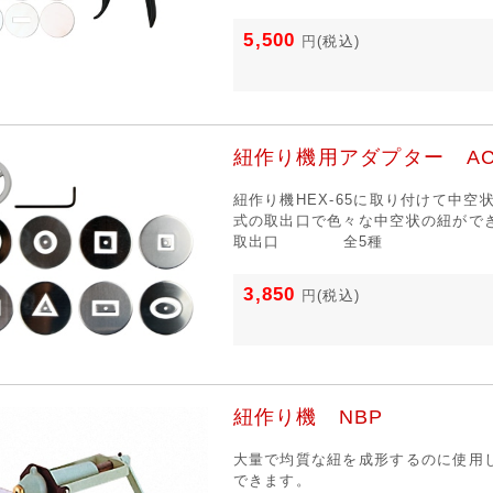
5,500
円
(税込)
紐作り機用アダプター AC
紐作り機HEX-65に取り付けて中
式の取出口で色々な中空状の紐がで
取出口
全5種
3,850
円
(税込)
紐作り機 NBP
大量で均質な紐を成形するのに使用
できます。