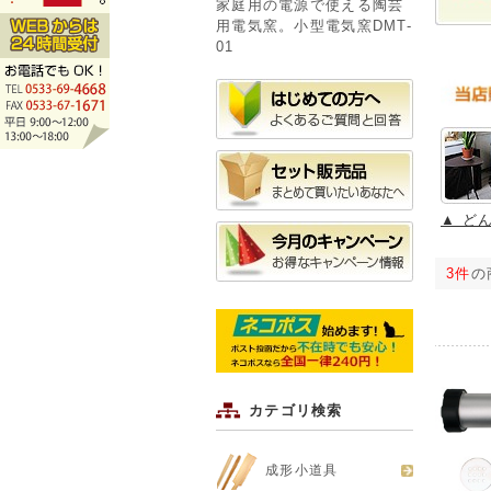
家庭用の電源で使える陶芸
用電気窯。小型電気窯DMT-
01
▲ ど
3件
の
カテゴリ検索
成形小道具