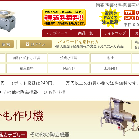
陶芸/陶芸材料/陶芸窯
平日 9:0
トップページ
商品一覧
サイトマップ
お
→パスワードを忘れた方
商
購入履歴
登録情報の変更
お気に入り商品
合
施釉・絵付小道具
焼成小道具
粘土
釉薬原料
下絵付け
上絵付け
（ポスト投函は240円）、一万円以上のお買い物で送料無料です。(大型
その他の陶芸機器
ひも作り機