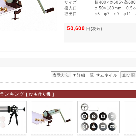
サイズ
幅400×奥605×高68
投入口
φ 50×180mm 0.5k
取出口
φ5 φ7 φ9 φ11 
50,600
円
(税込)
表示方法
▼詳細一覧
サムネイル
並び順
ランキング
[ ひも作り機 ]