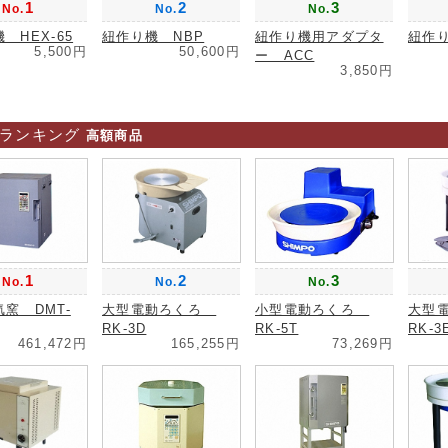
1
2
3
No.
No.
No.
 HEX-65
紐作り機 NBP
紐作り機用アダプタ
紐作り
5,500円
50,600円
ー ACC
3,850円
ランキング
高額商品
1
2
3
No.
No.
No.
窯 DMT-
大型電動ろくろ
小型電動ろくろ
大型
RK-3D
RK-5T
RK-3
461,472円
165,255円
73,269円