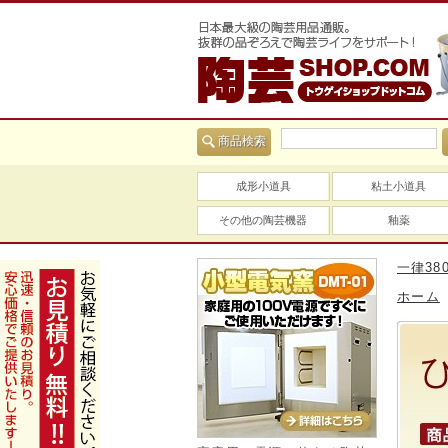
商品検索
成形小道具
粘土小道具
その他の陶芸機器
釉薬
送料は全国一律380円 
ホーム