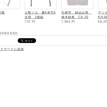
竹製
土瓶ツル 籐6本芯6
石膏型 鋳込み用
デジ
合用 2個組
植木鉢角 CA-35
KH-6
770
円
7,964
円
68,2
026年8月8日
ックマークに追加