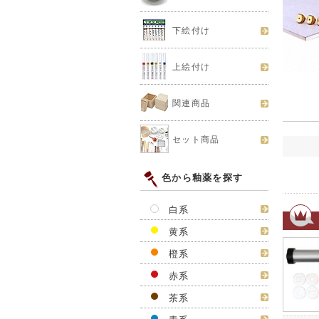
下絵付け
上絵付け
関連商品
セット商品
色から釉薬を探す
白系
黄系
橙系
赤系
茶系