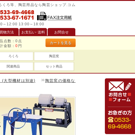
/ろくろ等、陶芸用品なら陶芸ショップ.コム
0～12:00 13:00～18:00
買物方法
お支払い･送料
お問合せ
品点数：
0
点
カートを見る
計金額：
0
円
ろくろ
陶芸窯
関連商品
セット商品
機材は別途)
陶芸窯の価格などお見積りしますのでお気軽にご相談