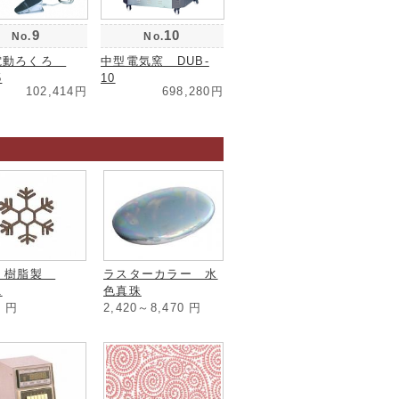
9
10
No.
No.
電動ろくろ
中型電気窯 DUB-
5
10
102,414円
698,280円
 樹脂製
ラスターカラー 水
1
色真珠
3
円
2,420～8,470
円