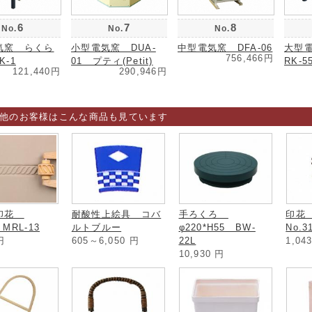
6
7
8
No.
No.
No.
気窯 らくら
小型電気窯 DUA-
中型電気窯 DFA-06
大型
756,466円
K-1
01 プティ(Petit)
RK-5
121,440円
290,946円
他のお客様はこんな商品も見ています
ル印花
耐酸性上絵具 コバ
手ろくろ
印花
MRL-13
ルトブルー
φ220*H55 BW-
No.3
円
605～6,050
円
22L
1,04
10,930
円