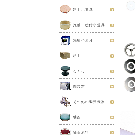
粘土小道具
施釉・絵付小道具
焼成小道具
粘土
ろくろ
陶芸窯
その他の陶芸機器
釉薬
釉薬原料