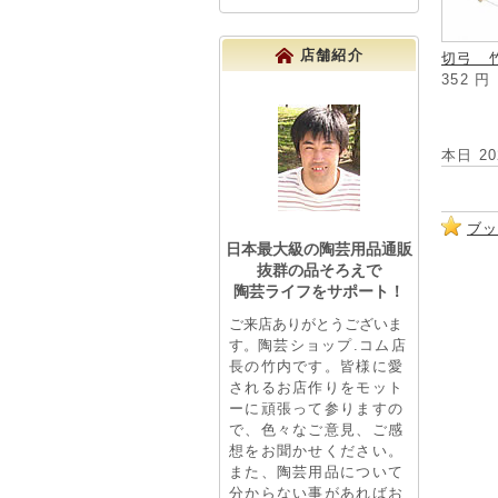
店舗紹介
切弓 
352
円
本日 2
ブ
日本最大級の陶芸用品通販
抜群の品そろえで
陶芸ライフをサポート！
ご来店ありがとうございま
す。
陶芸ショップ.コム店
長の竹内です。皆様に愛
されるお店作りをモット
ーに頑張って参りますの
で、色々なご意見、ご感
想をお聞かせください。
また、陶芸用品について
分からない事があればお