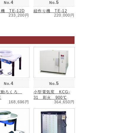
4
5
No.
No.
機 TE-12D
紐作り機 TE-12
233,200円
220,000円
4
5
No.
No.
電動ろくろ
小型電気窯 KCG-
E
31 彩火 900℃
168,696円
364,650円