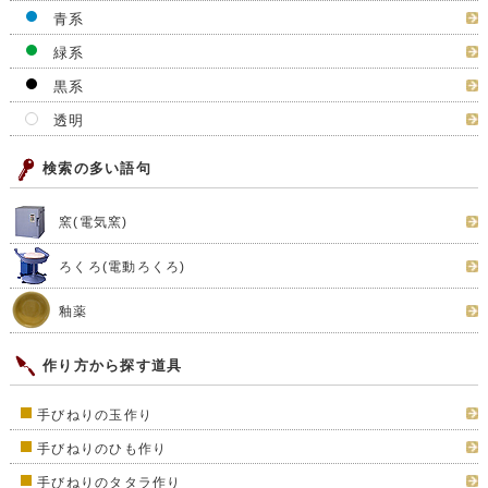
青系
緑系
黒系
透明
検索の多い語句
窯(電気窯)
ろくろ(電動ろくろ)
釉薬
作り方から探す道具
手びねりの玉作り
手びねりのひも作り
手びねりのタタラ作り