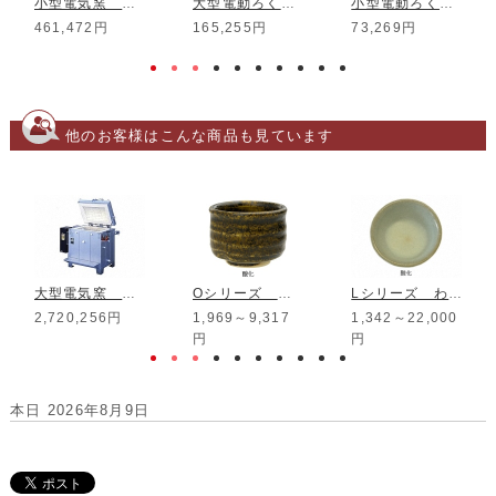
小型電気窯 DMT-01
大型電動ろくろ RK-3D
小型電動ろくろ RK-5T
461,472円
165,255円
73,269円
他のお客様はこんな商品も見ています
大型電気窯 DME-20A-W 厚壁仕様
Oシリーズ 黄金蕎麦釉
Lシリーズ わら乳濁釉
2,720,256円
1,969～9,317
1,342～22,000
円
円
本日 2026年8月9日