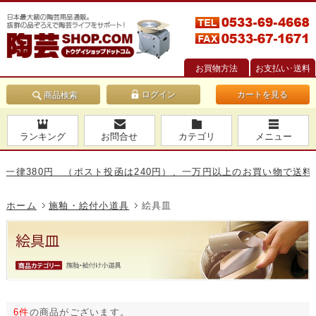
お買物方法
お支払い･送料
カートを見る
商品検索
ランキング
お問合せ
カテゴリ
メニュー
380円 （ポスト投函は240円）、一万円以上のお買い物で送料無料で
ホーム
施釉・絵付小道具
絵具皿
6件
の商品がございます。