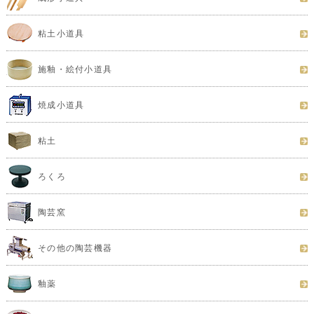
粘土小道具
施釉・絵付小道具
焼成小道具
粘土
ろくろ
陶芸窯
その他の陶芸機器
釉薬