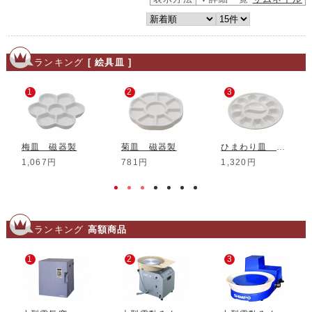
ランキング
[ 絵具皿 ]
1
2
3
梅皿 磁器製
菊皿 磁器製
ひまわり皿 磁器製
1,067円
781円
1,320円
ランキング
高額商品
1
2
3