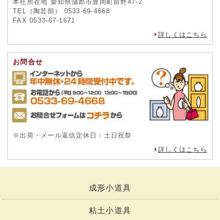
社名株式会社 竹昇精工
店長竹内英樹（陶芸部）
mail info@tougeishop.com
本社所在地 愛知県蒲郡市豊岡町前野47-2
TEL（陶芸部） 0533-69-4668
FAX 0533-67-1671
詳しくはこちら
お問合せ
※出荷・メール返信定休日：土日祝祭
詳しくはこちら
成形小道具