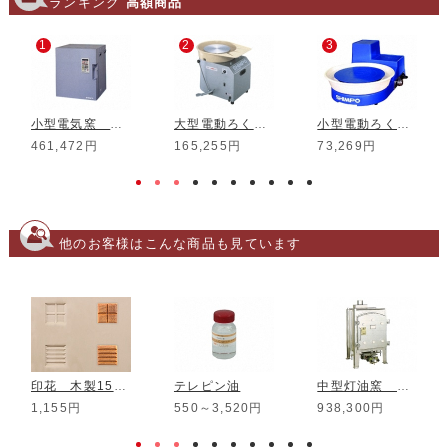
ランキング
高額商品
1
2
3
小型電気窯 DMT-01
大型電動ろくろ RK-3D
小型電動ろくろ RK-5T
461,472円
165,255円
73,269円
他のお客様はこんな商品も見ています
印花 木製15mm SSS-03
テレピン油
中型灯油窯 RT-15FD
1,155円
550～3,520円
938,300円