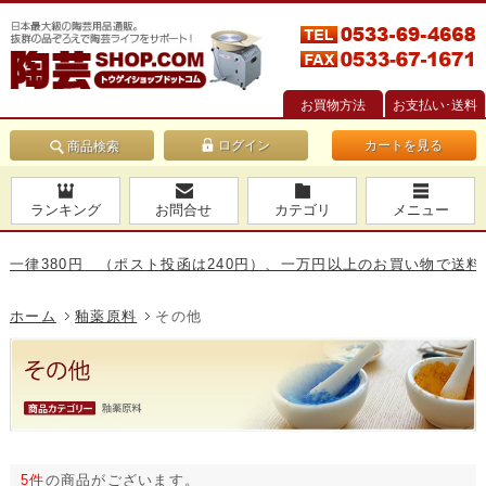
お買物方法
お支払い･送料
カートを見る
商品検索
ランキング
お問合せ
カテゴリ
メニュー
律380円 （ポスト投函は240円）、一万円以上のお買い物で送料無料
ホーム
釉薬原料
その他
5件
の商品がございます。