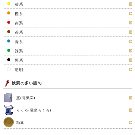
黄系
橙系
赤系
茶系
青系
緑系
黒系
透明
検索の多い語句
窯(電気窯)
ろくろ(電動ろくろ)
釉薬