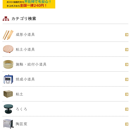
カテゴリ検索
成形小道具
粘土小道具
施釉・絵付小道具
焼成小道具
粘土
ろくろ
陶芸窯