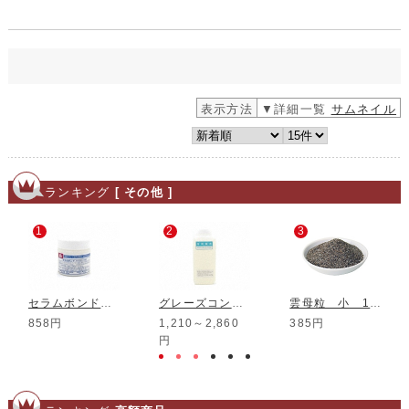
表示方法
▼詳細一覧
サムネイル
ランキング
[ その他 ]
1
2
3
セラムボンド 100g
グレーズコントロール F-5
雲母粒 小 1kg
858円
1,210～2,860
385円
円