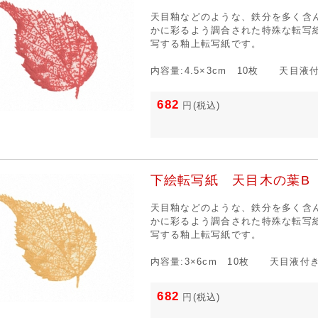
天目釉などのような、鉄分を多く含
かに彩るよう調合された特殊な転写
写する釉上転写紙です。
内容量:4.5×3cm 10枚 天目液
682
円
(税込)
下絵転写紙 天目木の葉B 
天目釉などのような、鉄分を多く含
かに彩るよう調合された特殊な転写
写する釉上転写紙です。
内容量:3×6cm 10枚 天目液付
682
円
(税込)