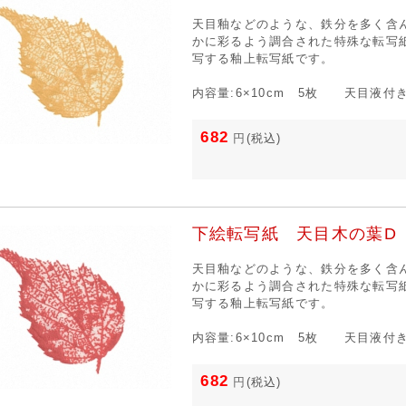
天目釉などのような、鉄分を多く含
かに彩るよう調合された特殊な転写
写する釉上転写紙です。
内容量:6×10cm 5枚 天目液付
682
円
(税込)
下絵転写紙 天目木の葉D
天目釉などのような、鉄分を多く含
かに彩るよう調合された特殊な転写
写する釉上転写紙です。
内容量:6×10cm 5枚 天目液付
682
円
(税込)