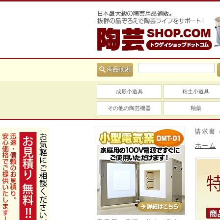
商品検索
成形小道具
粘土小道具
その他の陶芸機器
釉薬
当社は適格請求書（イン
ホーム