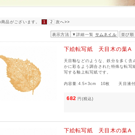
の商品がございます。
1
2
次へ>>
表示方法
▼詳細一覧
サムネイル
並び順
下絵転写紙 天目木の葉A 
天目釉などのような、鉄分を多く含
かに彩るよう調合された特殊な転写
写する釉上転写紙です。
内容量:4.5×3cm 10枚 天目液
682
円
(税込)
下絵転写紙 天目木の葉A 