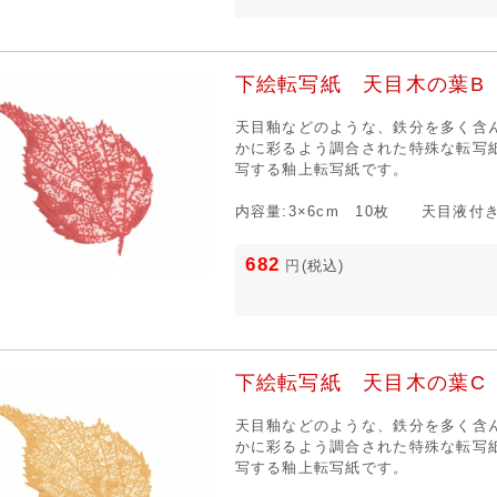
下絵転写紙 天目木の葉B 
天目釉などのような、鉄分を多く含
かに彩るよう調合された特殊な転写
写する釉上転写紙です。
内容量:3×6cm 10枚 天目液付
682
円
(税込)
下絵転写紙 天目木の葉C 
天目釉などのような、鉄分を多く含
かに彩るよう調合された特殊な転写
写する釉上転写紙です。