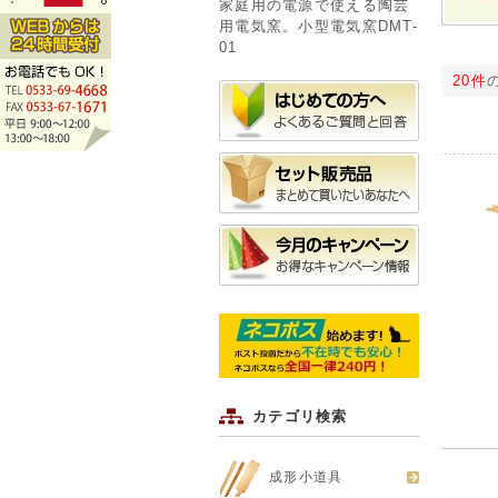
家庭用の電源で使える陶芸
用電気窯。小型電気窯DMT-
01
20件
カテゴリ検索
成形小道具