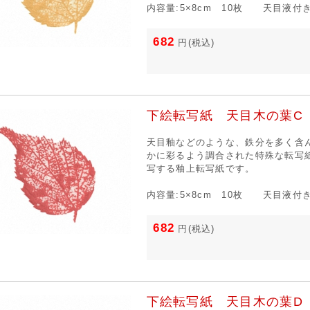
内容量:5×8cm 10枚 天目液付
682
円
(税込)
下絵転写紙 天目木の葉C 
天目釉などのような、鉄分を多く含
かに彩るよう調合された特殊な転写
写する釉上転写紙です。
内容量:5×8cm 10枚 天目液付
682
円
(税込)
下絵転写紙 天目木の葉D