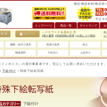
陶芸/陶芸材料/陶芸窯
平日 9:0
トップページ
商品一覧
サイトマップ
お
→パスワードを忘れた方
商
購入履歴
登録情報の変更
お気に入り商品
合
施釉・絵付小道具
焼成小道具
粘土
釉薬原料
下絵付け
上絵付け
ボイス）の発行事業者です。安心してお買い求めいただけます。
下絵付け
特殊下絵転写紙