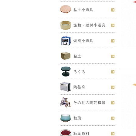
粘土小道具
施釉・絵付小道具
焼成小道具
粘土
ろくろ
陶芸窯
その他の陶芸機器
釉薬
釉薬原料