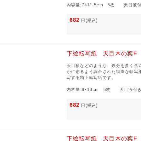
内容量:7×11.5cm 5枚 天目液
682
円
(税込)
下絵転写紙 天目木の葉F
天目釉などのような、鉄分を多く含
かに彩るよう調合された特殊な転写
写する釉上転写紙です。
内容量:8×13cm 5枚 天目液付
682
円
(税込)
下絵転写紙 天目木の葉F