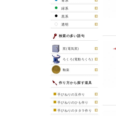
青系
緑系
黒系
透明
検索の多い語句
窯(電気窯)
ろくろ(電動ろくろ)
釉薬
作り方から探す道具
手びねりの玉作り
手びねりのひも作り
手びねりのタタラ作り