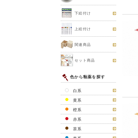
下絵付け
上絵付け
関連商品
セット商品
色から釉薬を探す
白系
黄系
橙系
赤系
茶系