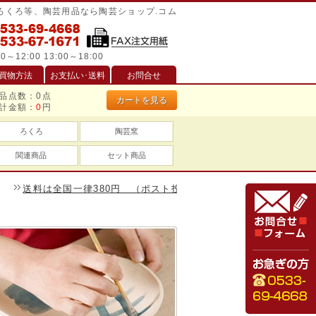
/ろくろ等、陶芸用品なら陶芸ショップ.コム
0～12:00 13:00～18:00
買物方法
お支払い･送料
お問合せ
品点数：
0
点
カートを見る
計金額：
0
円
ろくろ
陶芸窯
関連商品
セット商品
送料は全国一律380円 （ポスト投函は240円）、一万円以上のお買い