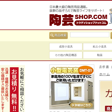
商品検索
成形小道具
粘土小道具
その他の陶芸機器
釉薬
当社は適格請求書（インボ
ホーム