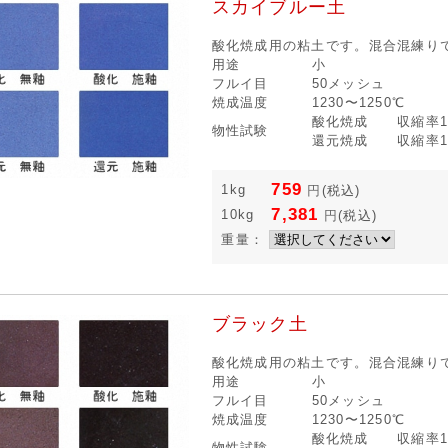
スカイブルー土
酸化焼成用の粘土です。混合混練り
用途
小
フルイ目
50メッシュ
焼成温度
1230〜1250℃
酸化焼成 収縮率12
物性試験
還元焼成 収縮率12
759
1kg
円
(税込)
7,381
10kg
円
(税込)
重量：
ブラック土
酸化焼成用の粘土です。混合混練り
用途
小
フルイ目
50メッシュ
焼成温度
1230〜1250℃
酸化焼成 収縮率12
物性試験