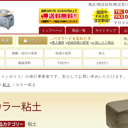
陶芸/陶芸材料/陶芸窯
平日 9:0
トップページ
商品一覧
サイトマップ
お
→パスワードを忘れた方
商
購入履歴
登録情報の変更
お気に入り商品
合
施釉・絵付小道具
焼成小道具
粘土
釉薬原料
下絵付け
上絵付け
イス）の発行事業者です。安心してお買い求めいただけます。
送料
粘土
カラー粘土