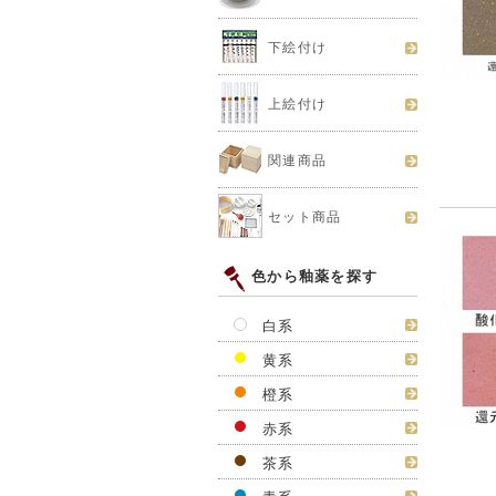
下絵付け
上絵付け
関連商品
セット商品
色から釉薬を探す
白系
黄系
橙系
赤系
茶系