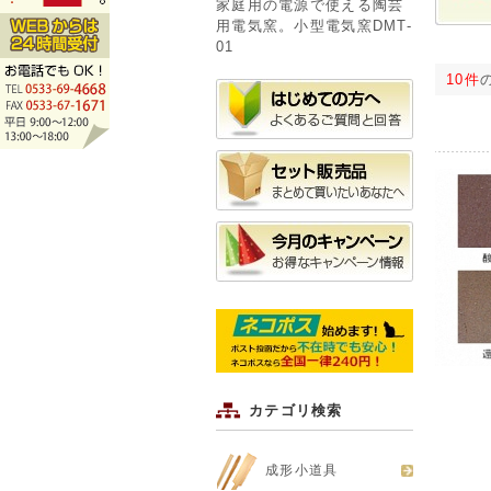
家庭用の電源で使える陶芸
用電気窯。小型電気窯DMT-
01
10件
カテゴリ検索
成形小道具