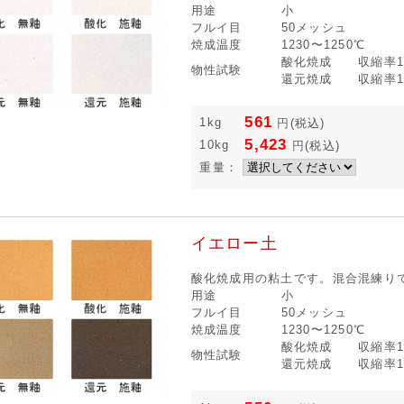
用途
小
フルイ目
50メッシュ
焼成温度
1230〜1250℃
酸化焼成 収縮率12
物性試験
還元焼成 収縮率13
561
1kg
円
(税込)
5,423
10kg
円
(税込)
重量：
イエロー土
酸化焼成用の粘土です。混合混練り
用途
小
フルイ目
50メッシュ
焼成温度
1230〜1250℃
酸化焼成 収縮率12
物性試験
還元焼成 収縮率12