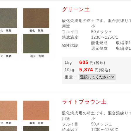
グリーン土
酸化焼成用の粘土です。混合混練り
用途
小
フルイ目
50メッシュ
焼成温度
1230〜1250℃
酸化焼成 収縮率12
物性試験
還元焼成 収縮率12
605
1kg
円
(税込)
5,874
10kg
円
(税込)
重量：
ライトブラウン土
酸化焼成用の粘土です。混合混練り
用途
小
フルイ目
50メッシュ
焼成温度
1230〜1250℃