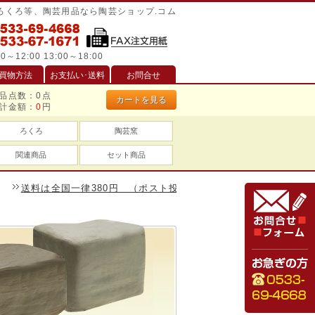
/ろくろ等、陶芸用品なら陶芸ショップ.コム
0～12:00 13:00～18:00
買物方法
お支払い･送料
お問合せ
品点数：
0
点
カートを見る
計金額：
0
円
ろくろ
陶芸窯
関連商品
セット商品
は全国一律380円 （ポスト投函は240円）、一万円以上のお買い物