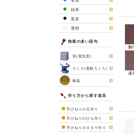
青系
緑系
黒系
透明
検索の多い語句
窯(電気窯)
ろくろ(電動ろくろ)
釉薬
作り方から探す道具
手びねりの玉作り
手びねりのひも作り
手びねりのタタラ作り