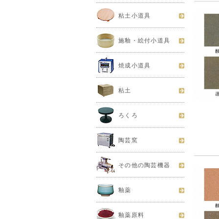
粘土小道具
施釉・絵付小道具
焼成小道具
粘土
ろくろ
陶芸窯
その他の陶芸機器
釉薬
釉薬原料