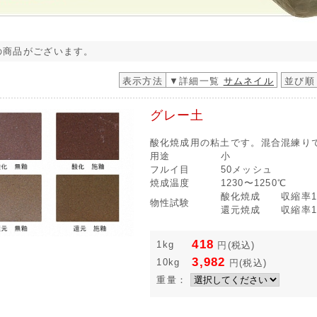
の商品がございます。
表示方法
▼詳細一覧
サムネイル
並び順
グレー土
酸化焼成用の粘土です。混合混練り
用途
小
フルイ目
50メッシュ
焼成温度
1230〜1250℃
酸化焼成 収縮率12
物性試験
還元焼成 収縮率12
418
1kg
円
(税込)
3,982
10kg
円
(税込)
重量：