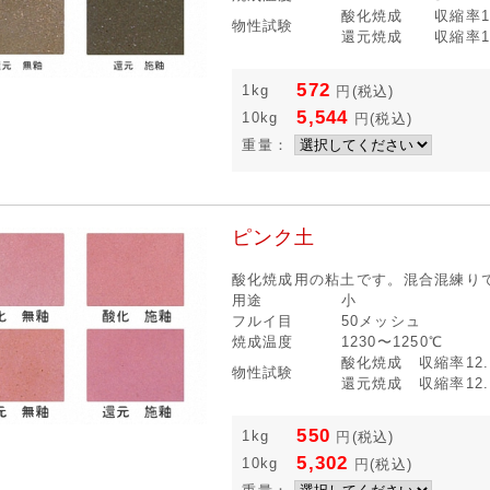
酸化焼成 収縮率12
物性試験
還元焼成 収縮率12
572
1kg
円
(税込)
5,544
10kg
円
(税込)
重量：
ピンク土
酸化焼成用の粘土です。混合混練り
用途
小
フルイ目
50メッシュ
焼成温度
1230〜1250℃
酸化焼成 収縮率12.
物性試験
還元焼成 収縮率12.
550
1kg
円
(税込)
5,302
10kg
円
(税込)