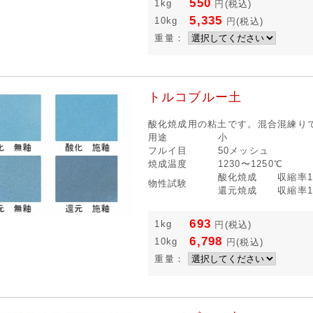
550
1kg
円
(税込)
5,335
10kg
円
(税込)
重量：
トルコブルー土
酸化焼成用の粘土です。混合混練り
用途
小
フルイ目
50メッシュ
焼成温度
1230〜1250℃
酸化焼成 収縮率12
物性試験
還元焼成 収縮率12
693
1kg
円
(税込)
6,798
10kg
円
(税込)
重量：