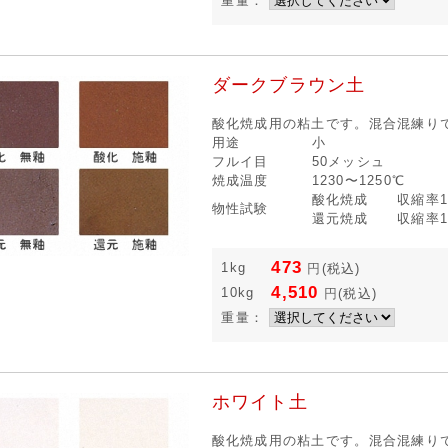
重量：
ダークブラウン土
酸化焼成用の粘土です。混合混練り
用途
小
フルイ目
50メッシュ
焼成温度
1230〜1250℃
酸化焼成 収縮率12
物性試験
還元焼成 収縮率13
473
1kg
円
(税込)
4,510
10kg
円
(税込)
重量：
ホワイト土
酸化焼成用の粘土です。混合混練り