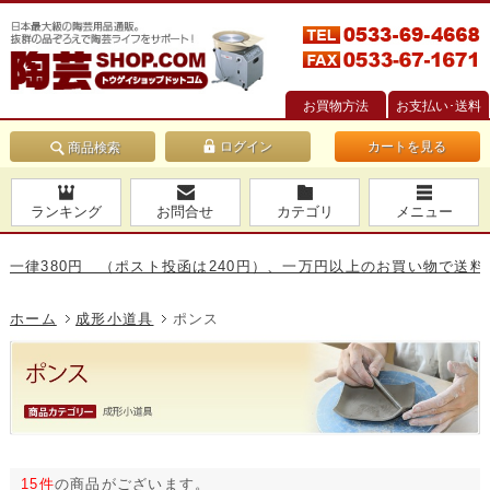
お買物方法
お支払い･送料
カートを見る
商品検索
ランキング
お問合せ
カテゴリ
メニュー
80円 （ポスト投函は240円）、一万円以上のお買い物で送料無料で
ホーム
成形小道具
ポンス
15件
の商品がございます。