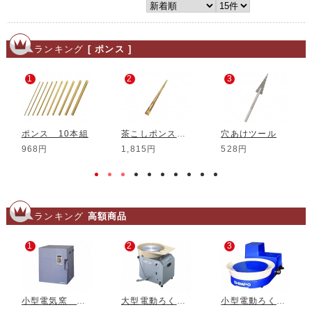
ランキング
[ ポンス ]
1
2
3
ポンス 10本組
茶こしポンス φ2mm
穴あけツール
968円
1,815円
528円
ランキング
高額商品
1
2
3
小型電気窯 DMT-01
大型電動ろくろ RK-3D
小型電動ろくろ RK-5T