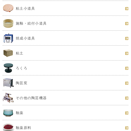
粘土小道具
施釉・絵付小道具
焼成小道具
粘土
ろくろ
陶芸窯
その他の陶芸機器
釉薬
釉薬原料