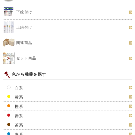
下絵付け
上絵付け
関連商品
セット商品
色から釉薬を探す
白系
黄系
橙系
赤系
茶系
青系