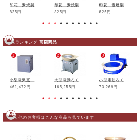
印花 素焼製 No.1
印花 素焼製 No.3
印花 素焼製 No.6
825円
825円
825円
ランキング
高額商品
1
2
3
小型電気窯 DMT-01
大型電動ろくろ RK-3D
小型電動ろくろ RK-5T
461,472円
165,255円
73,269円
他のお客様はこんな商品も見ています