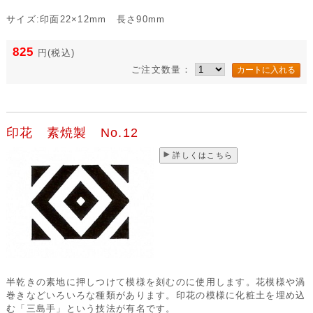
サイズ:印面22×12mm 長さ90mm
825
円
(税込)
ご注文数量：
印花 素焼製 No.12
詳しくはこちら
半乾きの素地に押しつけて模様を刻むのに使用します。花模様や渦
巻きなどいろいろな種類があります。印花の模様に化粧土を埋め込
む「三島手」という技法が有名です。