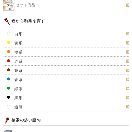
セット商品
色から釉薬を探す
白系
黄系
橙系
赤系
茶系
青系
緑系
黒系
透明
検索の多い語句