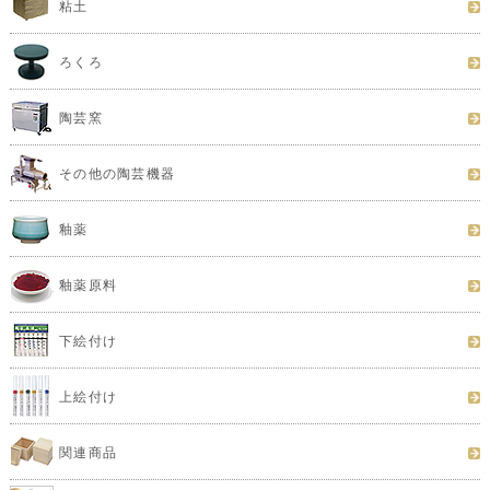
粘土
ろくろ
陶芸窯
その他の陶芸機器
釉薬
釉薬原料
下絵付け
上絵付け
関連商品