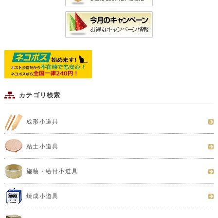
カテゴリ検索
成形小道具
粘土小道具
施釉・絵付小道具
焼成小道具