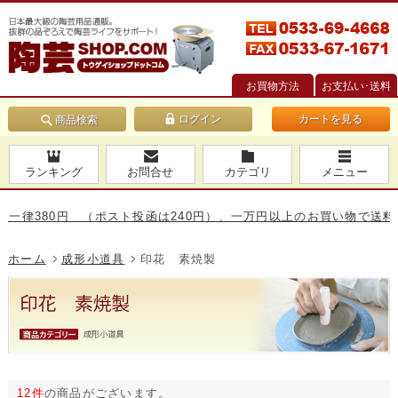
お買物方法
お支払い･送料
カートを見る
商品検索
ランキング
お問合せ
カテゴリ
メニュー
380円 （ポスト投函は240円）、一万円以上のお買い物で送料無料で
ホーム
成形小道具
印花 素焼製
12件
の商品がございます。