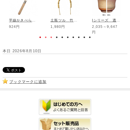
平線かきべら No.1R 旧製品
土瓶ツル 竹根6合用
Iシリーズ 透明ビードロ釉
924円
1,980円
2,035～9,647
円
本日 2026年8月10日
ブックマークに追加