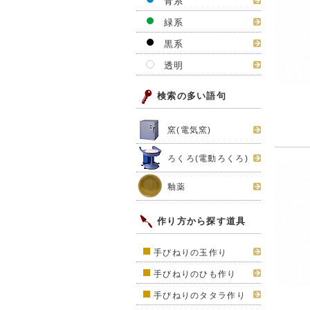
青系
緑系
黒系
透明
検索の多い語句
窯(電気窯)
ろくろ(電動ろくろ)
釉薬
作り方から探す道具
手びねりの玉作り
手びねりのひも作り
手びねりのタタラ作り