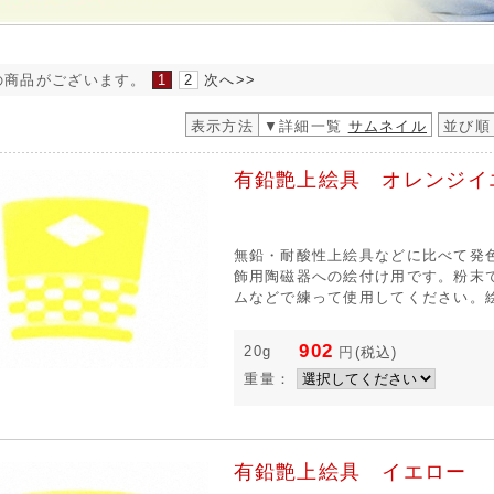
の商品がございます。
1
2
次へ>>
表示方法
▼詳細一覧
サムネイル
並び順
有鉛艶上絵具 オレンジイ
無鉛・耐酸性上絵具などに比べて発
飾用陶磁器への絵付け用です。粉末
ムなどで練って使用してください。絵
902
20g
円
(税込)
重量：
有鉛艶上絵具 イエロー