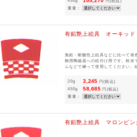
105,270
450g
円
(税込)
重量：
有鉛艶上絵具 オーキッド
無鉛・耐酸性上絵具などに比べて発
飾用陶磁器への絵付け用です。粉末
ムなどで練って使用してください。絵
3,245
20g
円
(税込)
58,685
450g
円
(税込)
重量：
有鉛艶上絵具 マロンピン