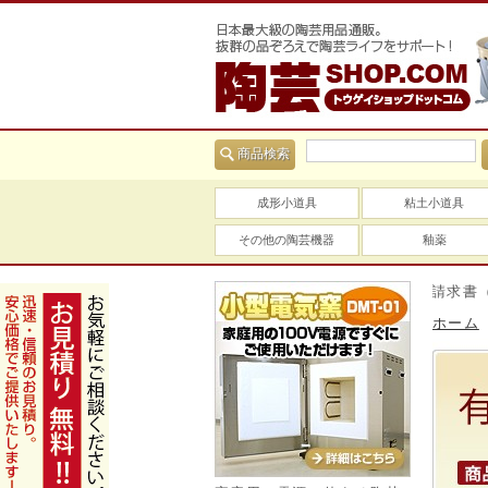
商品検索
成形小道具
粘土小道具
その他の陶芸機器
釉薬
当社は適格請求書（インボ
ホーム