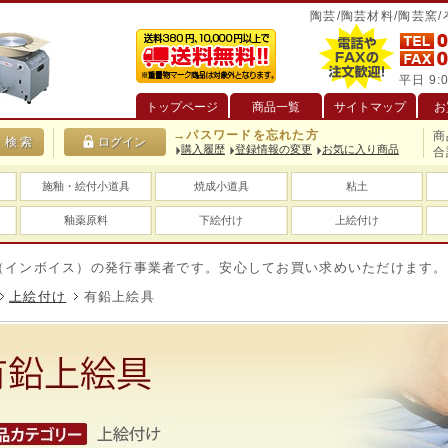
陶芸/陶芸材料/陶芸窯
平日 9:0
トップページ
商品一覧
サイトマップ
お
→パスワードを忘れた方
商
購入履歴
登録情報の変更
お気に入り商品
合
施釉・絵付小道具
焼成小道具
粘土
釉薬原料
下絵付け
上絵付け
イス）の発行事業者です。安心してお買い求めいただけます。
送
上絵付け
有鉛上絵具