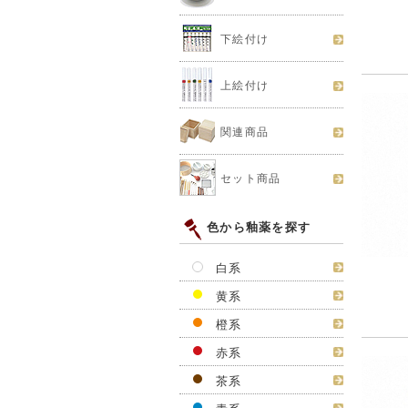
下絵付け
上絵付け
関連商品
セット商品
色から釉薬を探す
白系
黄系
橙系
赤系
茶系