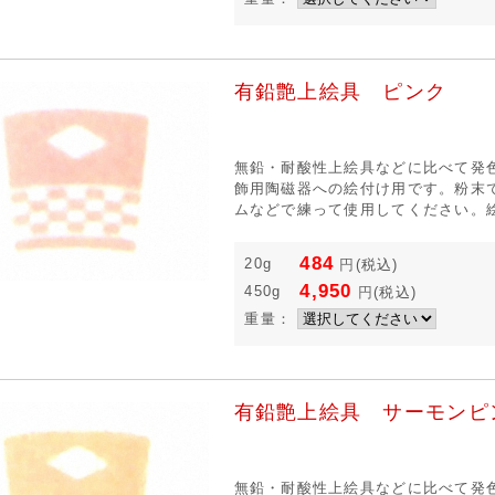
有鉛艶上絵具 ピンク
無鉛・耐酸性上絵具などに比べて発
飾用陶磁器への絵付け用です。粉末
ムなどで練って使用してください。絵
484
20g
円
(税込)
4,950
450g
円
(税込)
重量：
有鉛艶上絵具 サーモンピ
無鉛・耐酸性上絵具などに比べて発