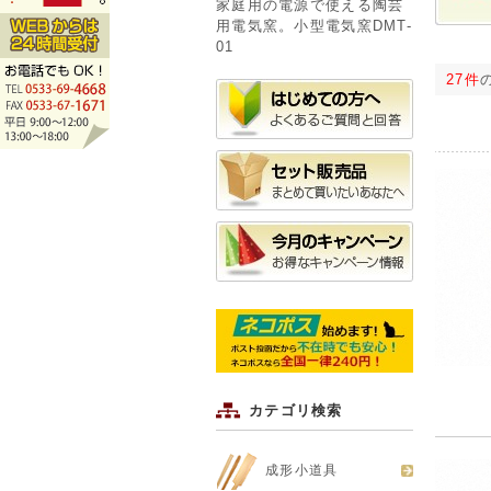
家庭用の電源で使える陶芸
用電気窯。小型電気窯DMT-
01
27件
カテゴリ検索
成形小道具