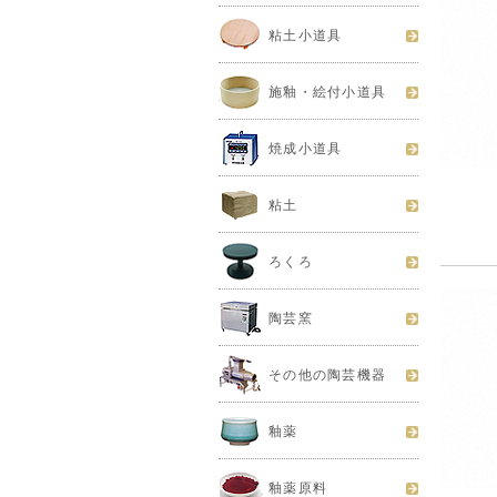
粘土小道具
施釉・絵付小道具
焼成小道具
粘土
ろくろ
陶芸窯
その他の陶芸機器
釉薬
釉薬原料