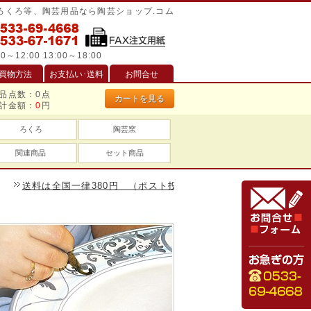
/ろくろ等、陶芸用品なら陶芸ショップ.コム
0～12:00 13:00～18:00
買物方法
お支払い･送料
お問合せ
品点数：
0
点
カートを見る
計金額：
0
円
ろくろ
陶芸窯
関連商品
セット商品
料は全国一律380円 （ポスト投函は240円）、一万円以上のお買い物