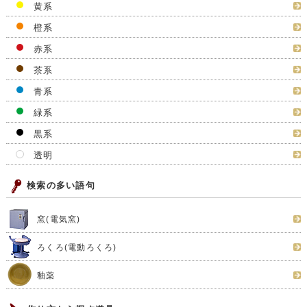
黄系
橙系
赤系
茶系
青系
緑系
黒系
透明
検索の多い語句
窯(電気窯)
ろくろ(電動ろくろ)
釉薬