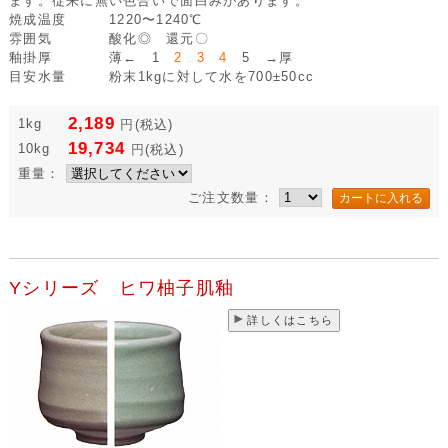
ます。従来に無い色合いで面白みがあります。
焼成温度
1220〜1240℃
雰囲気
酸化◎ 還元〇
釉掛厚
薄← 1
2 3 4
5 →厚
目安水量
粉末1kgに対して水を700±50cc
2,189
1kg
円
(税込)
19,734
10kg
円
(税込)
重量：
ご注文数量：
Yシリーズ ヒワ柚子肌釉
詳しくはこちら