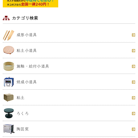
カテゴリ検索
成形小道具
粘土小道具
施釉・絵付小道具
焼成小道具
粘土
ろくろ
陶芸窯