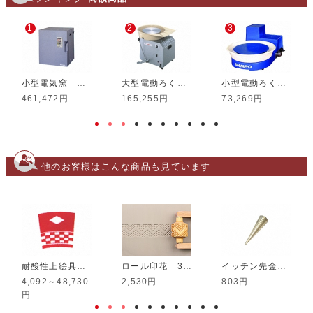
1
2
3
小型電気窯 DMT-01
大型電動ろくろ RK-3D
小型電動ろくろ RK-5T
461,472円
165,255円
73,269円
他のお客様はこんな商品も見ています
耐酸性上絵具 マロンピンク
ロール印花 30mm RM-007
イッチン先金 小
4,092～48,730
2,530円
803円
円