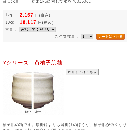
目安水量
粉末1kgに対して水を700±50cc
2,167
1kg
円
(税込)
18,117
10kg
円
(税込)
重量：
ご注文数量：
Yシリーズ 黄柚子肌釉
詳しくはこちら
柚子肌の釉です。厚掛けよりも薄掛けのほうが、柚子肌が強くなり