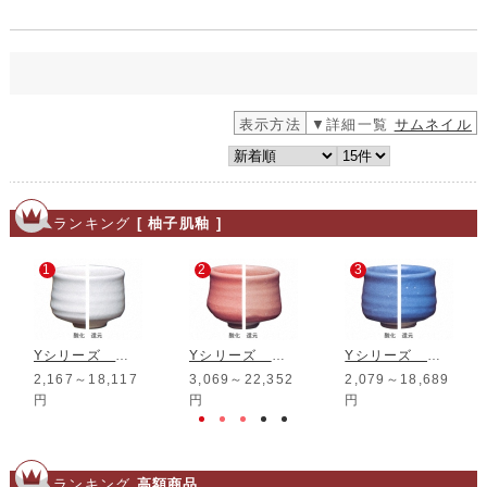
表示方法
▼詳細一覧
サムネイル
ランキング
[ 柚子肌釉 ]
1
2
3
Yシリーズ 白柚子肌釉
Yシリーズ 桃柚子肌釉
Yシリーズ 青柚子肌釉
2,167～18,117
3,069～22,352
2,079～18,689
円
円
円
ランキング
高額商品