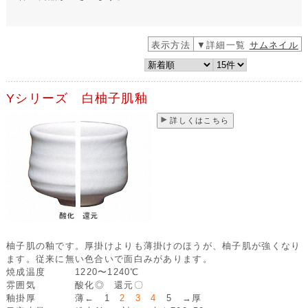
表示方法
▼詳細一覧
サムネイル
Yシリーズ 白柚子肌釉
詳しくはこちら
柚子肌の釉です。厚掛けよりも薄掛けのほうが、柚子肌が強くなり
ます。従来に無い色合いで面白みがあります。
焼成温度
1220〜1240℃
雰囲気
酸化◎ 還元〇
釉掛厚
薄← 1
2 3 4
5 →厚