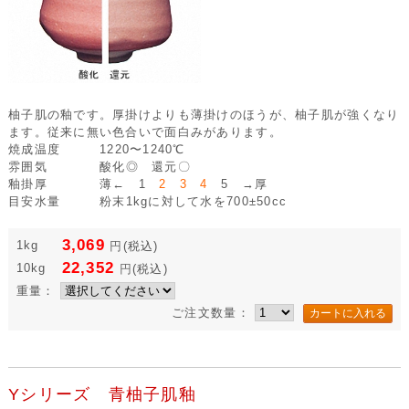
柚子肌の釉です。厚掛けよりも薄掛けのほうが、柚子肌が強くなり
ます。従来に無い色合いで面白みがあります。
焼成温度
1220〜1240℃
雰囲気
酸化◎ 還元〇
釉掛厚
薄← 1
2 3 4
5 →厚
目安水量
粉末1kgに対して水を700±50cc
3,069
1kg
円
(税込)
22,352
10kg
円
(税込)
重量：
ご注文数量：
Yシリーズ 青柚子肌釉