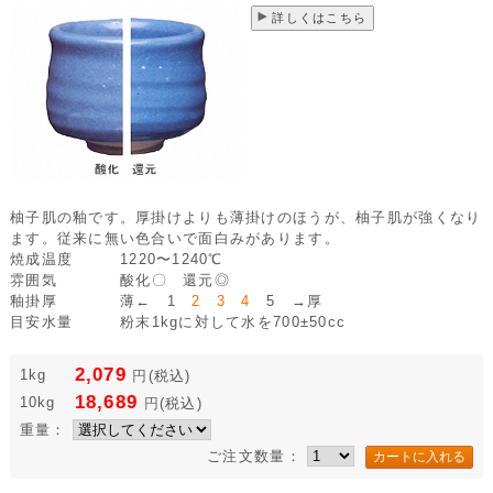
詳しくはこちら
柚子肌の釉です。厚掛けよりも薄掛けのほうが、柚子肌が強くなり
ます。従来に無い色合いで面白みがあります。
焼成温度
1220〜1240℃
雰囲気
酸化〇 還元◎
釉掛厚
薄← 1
2 3 4
5 →厚
目安水量
粉末1kgに対して水を700±50cc
2,079
1kg
円
(税込)
18,689
10kg
円
(税込)
重量：
ご注文数量：