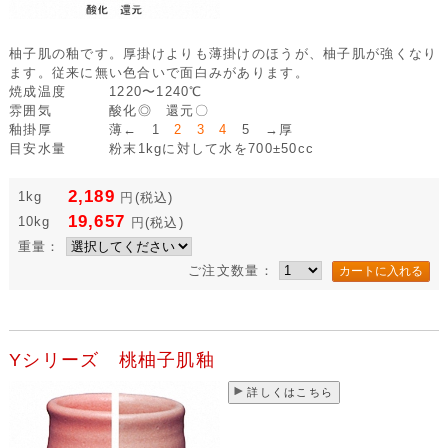
柚子肌の釉です。厚掛けよりも薄掛けのほうが、柚子肌が強くなり
ます。従来に無い色合いで面白みがあります。
焼成温度
1220〜1240℃
雰囲気
酸化◎ 還元〇
釉掛厚
薄← 1
2 3 4
5 →厚
目安水量
粉末1kgに対して水を700±50cc
2,189
1kg
円
(税込)
19,657
10kg
円
(税込)
重量：
ご注文数量：
Yシリーズ 桃柚子肌釉
詳しくはこちら