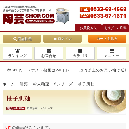
お買物方法
お支払い･送料
カートを見る
商品検索
ランキング
お問合せ
カテゴリ
メニュー
380円 （ポスト投函は240円）、一万円以上のお買い物で送料無料
ホーム
釉薬
粉末釉薬 Yシリーズ
柚子肌釉
5件
の商品がございます。