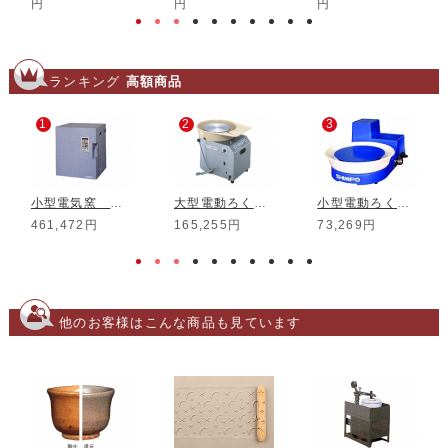
円
円
円
ランキング
高額商品
1
2
3
小型電気窯 DMT-01
大型電動ろくろ RK-3D
小型電動ろくろ RK-5T
461,472円
165,255円
73,269円
他のお客様はこんな商品も見ています