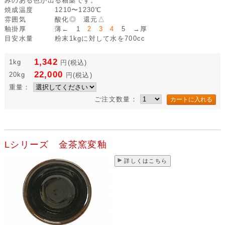
みのある色が出る釉薬です。
焼成温度
1210〜1230℃
雰囲気
酸化◎ 還元△
釉掛厚
薄← 1
2 3 4
5 →厚
目安水量
粉末1kgに対して水を700cc
1,342
1kg
円
(税込)
22,000
20kg
円
(税込)
重量：
ご注文数量：
Lシリーズ 金茶窯変釉
詳しくはこちら