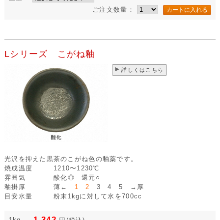
ご注文数量：
Lシリーズ こがね釉
詳しくはこちら
光沢を抑えた黒茶のこがね色の釉薬です。
焼成温度
1210〜1230℃
雰囲気
酸化◎ 還元○
釉掛厚
薄←
1 2
3 4 5 →厚
目安水量
粉末1kgに対して水を700cc
1,342
1kg