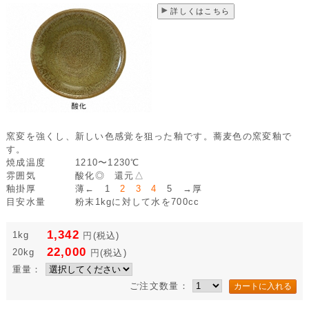
詳しくはこちら
窯変を強くし、新しい色感覚を狙った釉です。蕎麦色の窯変釉で
す。
焼成温度
1210〜1230℃
雰囲気
酸化◎ 還元△
釉掛厚
薄← 1
2 3 4
5 →厚
目安水量
粉末1kgに対して水を700cc
1,342
1kg
円
(税込)
22,000
20kg
円
(税込)
重量：
ご注文数量：