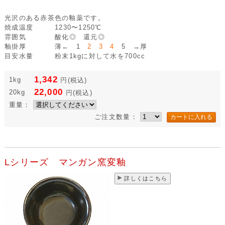
光沢のある赤茶色の釉薬です。
焼成温度
1230〜1250℃
雰囲気
酸化◎ 還元◎
釉掛厚
薄← 1
2 3 4
5 →厚
目安水量
粉末1kgに対して水を700cc
1,342
1kg
円
(税込)
22,000
20kg
円
(税込)
重量：
ご注文数量：
Lシリーズ マンガン窯変釉
詳しくはこちら