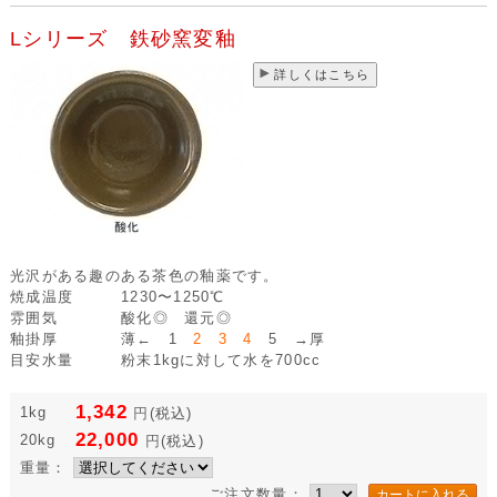
Lシリーズ 鉄砂窯変釉
詳しくはこちら
光沢がある趣のある茶色の釉薬です。
焼成温度
1230〜1250℃
雰囲気
酸化◎ 還元◎
釉掛厚
薄← 1
2 3 4
5 →厚
目安水量
粉末1kgに対して水を700cc
1,342
1kg
円
(税込)
22,000
20kg
円
(税込)
重量：
ご注文数量：