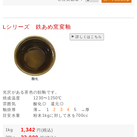
Lシリーズ 鉄あめ窯変釉
詳しくはこちら
光沢がある茶色の飴釉です。
焼成温度
1230〜1250℃
雰囲気
酸化◎ 還元◎
釉掛厚
薄← 1
2 3 4
5 →厚
目安水量
粉末1kgに対して水を700cc
1,342
1kg
円
(税込)