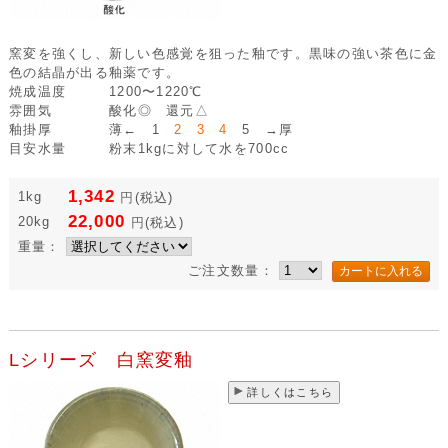
窯変を強くし、新しい色感覚を狙った釉です。黒味の強い茶色に金
色の結晶が出る釉薬です。
焼成温度
1200〜1220℃
雰囲気
酸化◎ 還元△
釉掛厚
薄← 1
2 3 4
5 →厚
目安水量
粉末1kgに対して水を700cc
1,342
1kg
円
(税込)
22,000
20kg
円
(税込)
重量：
ご注文数量：
Lシリーズ 白窯変釉
詳しくはこちら