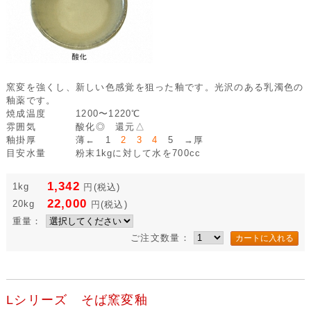
窯変を強くし、新しい色感覚を狙った釉です。光沢のある乳濁色の
釉薬です。
焼成温度
1200〜1220℃
雰囲気
酸化◎ 還元△
釉掛厚
薄← 1
2 3 4
5 →厚
目安水量
粉末1kgに対して水を700cc
1,342
1kg
円
(税込)
22,000
20kg
円
(税込)
重量：
ご注文数量：
Lシリーズ そば窯変釉