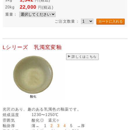
円
(税込)
22,000
20kg
円
(税込)
重量：
ご注文数量：
Lシリーズ 乳濁窯変釉
詳しくはこちら
光沢のあり、趣のある乳濁色の釉薬です。
焼成温度
1230〜1250℃
雰囲気
酸化◎ 還元○
釉掛厚
薄← 1
2 3 4
5 →厚