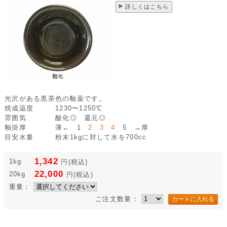
詳しくはこちら
光沢がある黒茶色の釉薬です。
焼成温度
1230〜1250℃
雰囲気
酸化◎ 還元◎
釉掛厚
薄← 1
2 3 4
5 →厚
目安水量
粉末1kgに対して水を700cc
1,342
1kg
円
(税込)
22,000
20kg
円
(税込)
重量：
ご注文数量：