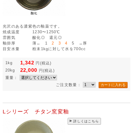
光沢のある濃紫色の釉薬です。
焼成温度
1230〜1250℃
雰囲気
酸化◎ 還元◎
釉掛厚
薄← 1
2 3 4
5 →厚
目安水量
粉末1kgに対して水を700cc
1,342
1kg
円
(税込)
22,000
20kg
円
(税込)
重量：
ご注文数量：
Lシリーズ チタン窯変釉
詳しくはこちら