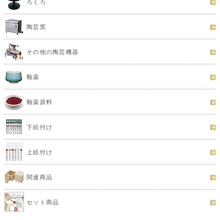
ろくろ
陶芸窯
その他の陶芸機器
釉薬
釉薬原料
下絵付け
上絵付け
関連商品
セット商品