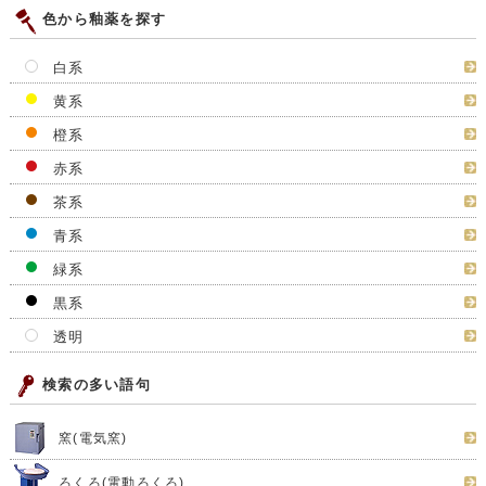
色から釉薬を探す
白系
黄系
橙系
赤系
茶系
青系
緑系
黒系
透明
検索の多い語句
窯(電気窯)
ろくろ(電動ろくろ)