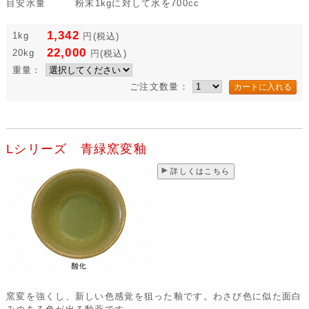
目安水量
粉末1kgに対して水を700cc
1,342
1kg
円
(税込)
22,000
20kg
円
(税込)
重量：
ご注文数量：
Lシリーズ 青緑窯変釉
詳しくはこちら
窯変を強くし、新しい色感覚を狙った釉です。わさび色に似た面白