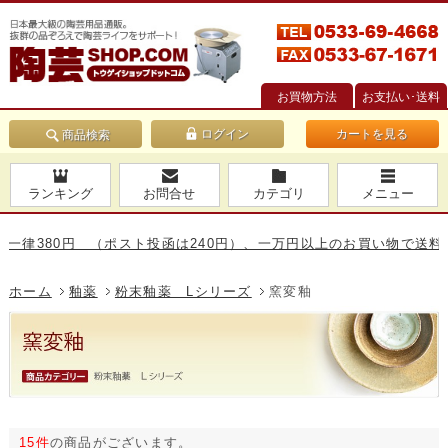
お買物方法
お支払い･送料
カートを見る
商品検索
ランキング
お問合せ
カテゴリ
メニュー
80円 （ポスト投函は240円）、一万円以上のお買い物で送料無料です
ホーム
釉薬
粉末釉薬 Lシリーズ
窯変釉
15件
の商品がございます。