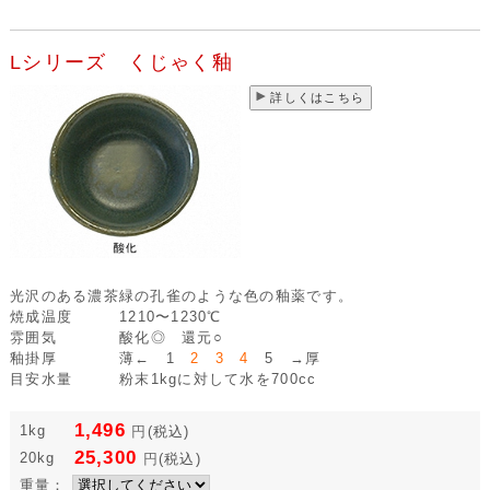
Lシリーズ くじゃく釉
詳しくはこちら
光沢のある濃茶緑の孔雀のような色の釉薬です。
焼成温度
1210〜1230℃
雰囲気
酸化◎ 還元○
釉掛厚
薄← 1
2 3 4
5 →厚
目安水量
粉末1kgに対して水を700cc
1,496
1kg
円
(税込)
25,300
20kg
円
(税込)
重量：