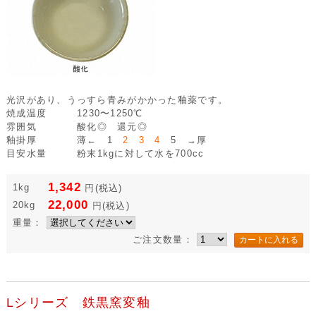
光沢があり、うっすら青みがかかった釉薬です。
焼成温度
1230〜1250℃
雰囲気
酸化◎ 還元◎
釉掛厚
薄← 1
2 3 4
5 →厚
目安水量
粉末1kgに対して水を700cc
1,342
1kg
円
(税込)
22,000
20kg
円
(税込)
重量：
ご注文数量：
Lシリーズ 鉄黒窯変釉