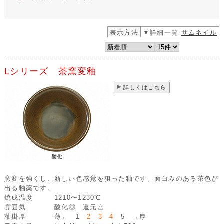
表示方法
▼詳細一覧
サムネイル
Lシリーズ 茶窯変釉
詳しくはこちら
窯変を強くし、新しい色感覚を狙った釉です。面白みのある茶色が
出る釉薬です。
焼成温度
1210〜1230℃
雰囲気
酸化◎ 還元△
釉掛厚
薄← 1
2 3 4
5 →厚