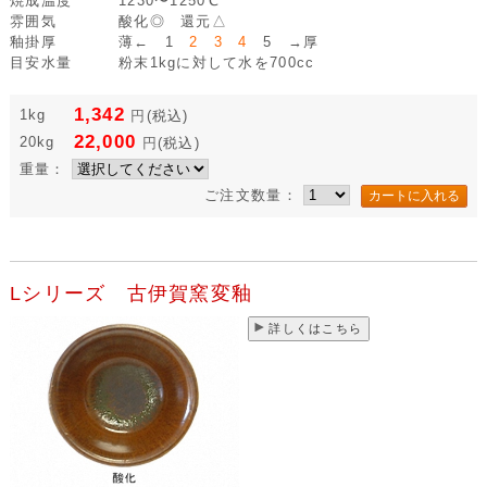
焼成温度
1230〜1250℃
雰囲気
酸化◎ 還元△
釉掛厚
薄← 1
2 3 4
5 →厚
目安水量
粉末1kgに対して水を700cc
1,342
1kg
円
(税込)
22,000
20kg
円
(税込)
重量：
ご注文数量：
Lシリーズ 古伊賀窯変釉
詳しくはこちら