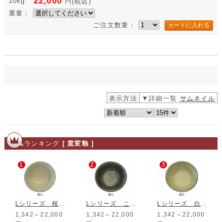
22,000
20kg
円
(税込)
重量：
ご注文数量：
表示方法
▼詳細一覧
サムネイル
ランキング
[ 窯変釉 ]
1
2
3
Lシリーズ 桜花窯変釉
Lシリーズ こがね釉
Lシリーズ 白窯変釉
1,342～22,000
1,342～22,000
1,342～22,000