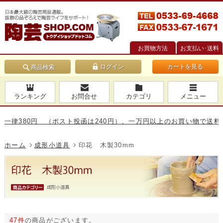
お買物方法
お支払い･送料
カートを見る
商品検索
ランキング
お問合せ
カテゴリ
メニュー
80円 （ポスト投函は240円）、一万円以上のお買い物で送料無料です
ホーム
成形小道具
印花 木製30mm
47件
の商品がございます。