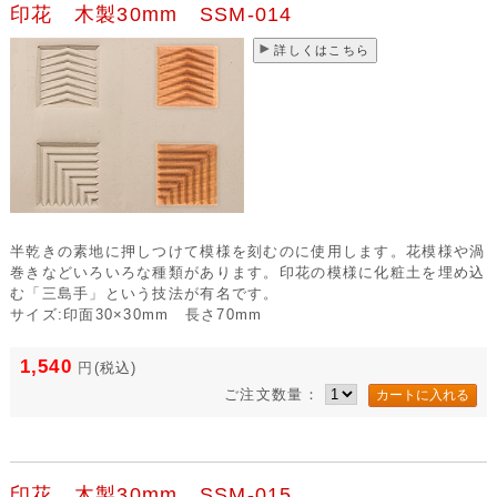
印花 木製30mm SSM-014
詳しくはこちら
半乾きの素地に押しつけて模様を刻むのに使用します。花模様や渦
巻きなどいろいろな種類があります。印花の模様に化粧土を埋め込
む「三島手」という技法が有名です。
サイズ:印面30×30mm 長さ70mm
1,540
円
(税込)
ご注文数量：
印花 木製30mm SSM-015