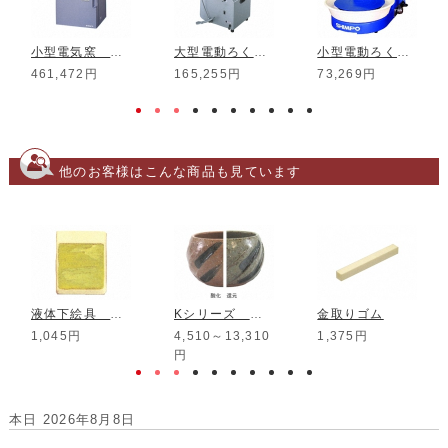
小型電気窯 DMT-01
大型電動ろくろ RK-3D
小型電動ろくろ RK-5T
461,472円
165,255円
73,269円
他のお客様はこんな商品も見ています
液体下絵具 グリーン 100ml
Kシリーズ いす灰釉
金取りゴム
1,045円
4,510～13,310
1,375円
円
本日 2026年8月8日