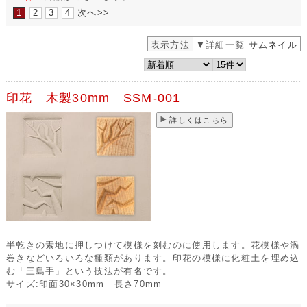
1
2
3
4
次へ>>
表示方法
▼詳細一覧
サムネイル
印花 木製30mm SSM-001
詳しくはこちら
半乾きの素地に押しつけて模様を刻むのに使用します。花模様や渦
巻きなどいろいろな種類があります。印花の模様に化粧土を埋め込
む「三島手」という技法が有名です。
サイズ:印面30×30mm 長さ70mm