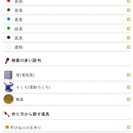
赤系
茶系
青系
緑系
黒系
透明
検索の多い語句
窯(電気窯)
ろくろ(電動ろくろ)
釉薬
作り方から探す道具
手びねりの玉作り