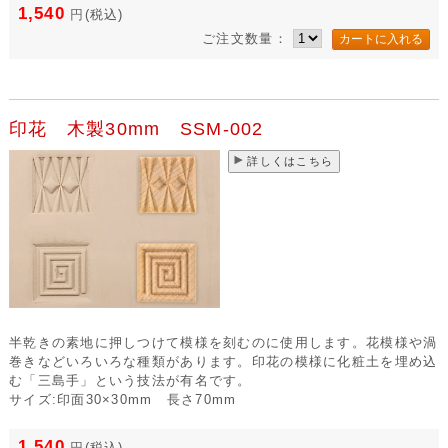
1,540
円
(税込)
ご注文数量：
印花 木製30mm SSM-002
詳しくはこちら
半乾きの素地に押しつけて模様を刻むのに使用します。花模様や渦
巻きなどいろいろな種類があります。印花の模様に化粧土を埋め込
む「三島手」という技法が有名です。
サイズ:印面30×30mm 長さ70mm
1,540
円
(税込)