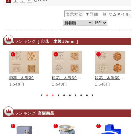
1
2
3
4
次へ>>
表示方法
▼詳細一覧
サムネイル
ランキング
[ 印花 木製30mm ]
1
2
3
印花 木製30mm SSM-002
印花 木製30mm SSM-103
印花 木製30mm SHM-02
1,540円
1,540円
1,540円
ランキング
高額商品
1
2
3