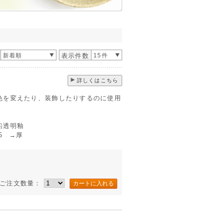
新着順
表示件数
15件
詳しくはこちら
色を変えたり、装飾したりするのに使用
鉛透明釉
 →厚
ご注文数量：