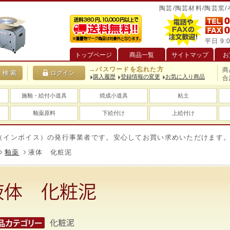
陶芸/陶芸材料/陶芸窯
平日 9:0
トップページ
商品一覧
サイトマップ
お
→パスワードを忘れた方
商
購入履歴
登録情報の変更
お気に入り商品
合
施釉・絵付小道具
焼成小道具
粘土
釉薬原料
下絵付け
上絵付け
ボイス）の発行事業者です。安心してお買い求めいただけます。
釉薬
液体 化粧泥