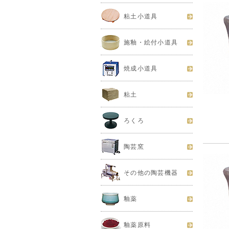
粘土小道具
施釉・絵付小道具
焼成小道具
粘土
ろくろ
陶芸窯
その他の陶芸機器
釉薬
釉薬原料