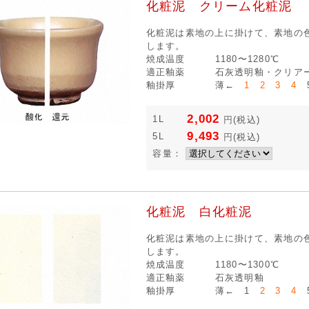
化粧泥 クリーム化粧泥
化粧泥は素地の上に掛けて、素地の
します。
焼成温度
1180〜1280℃
適正釉薬
石灰透明釉・クリア
釉掛厚
薄←
1 2 3 4
5
2,002
1L
円
(税込)
9,493
5L
円
(税込)
容量：
化粧泥 白化粧泥
化粧泥は素地の上に掛けて、素地の
します。
焼成温度
1180〜1300℃
適正釉薬
石灰透明釉
釉掛厚
薄← 1
2 3 4
5