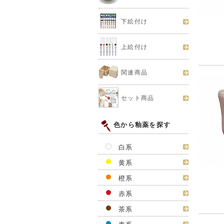
下絵付け
上絵付け
関連商品
セット商品
色から釉薬を探す
白系
黄系
橙系
赤系
茶系