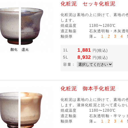
化粧泥 セッキ化粧泥
化粧泥は素地の上に掛けて、素地の
します。
焼成温度
1180〜1280℃
適正釉薬
石灰透明釉・木灰透
釉掛厚
薄←
1 2 3 4
5
1,881
1L
円
(税込)
8,932
5L
円
(税込)
容量：
化粧泥 御本手化粧泥
化粧泥は素地の上に掛けて、素地の
します。液体化粧泥と比べて柔らか
焼成温度
1180〜1280℃
適正釉薬
石灰透明釉・半マッ
釉掛厚
薄←
1 2 3 4
5