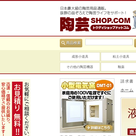
商品検索
成形小道具
粘土小道具
その他の陶芸機器
釉薬
当社は適格請求書（イン
ホーム