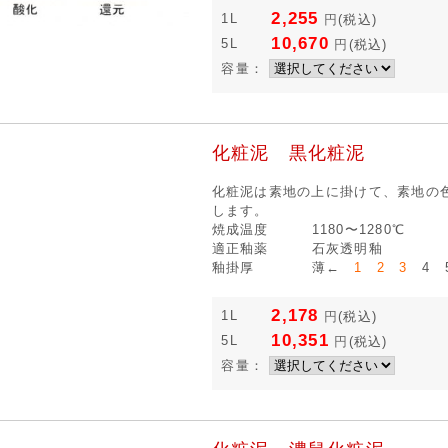
2,255
1L
円
(税込)
10,670
5L
円
(税込)
容量：
化粧泥 黒化粧泥
化粧泥は素地の上に掛けて、素地の
します。
焼成温度
1180〜1280℃
適正釉薬
石灰透明釉
釉掛厚
薄←
1 2 3
4 
2,178
1L
円
(税込)
10,351
5L
円
(税込)
容量：