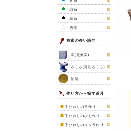
青系
緑系
黒系
透明
検索の多い語句
窯(電気窯)
ろくろ(電動ろくろ)
釉薬
作り方から探す道具
手びねりの玉作り
手びねりのひも作り
手びねりのタタラ作り