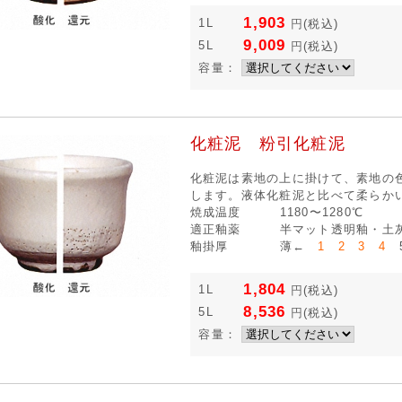
1,903
1L
円
(税込)
9,009
5L
円
(税込)
容量：
化粧泥 粉引化粧泥
化粧泥は素地の上に掛けて、素地の
します。液体化粧泥と比べて柔らか
焼成温度
1180〜1280℃
適正釉薬
半マット透明釉・土
釉掛厚
薄←
1 2 3 4
5
1,804
1L
円
(税込)
8,536
5L
円
(税込)
容量：