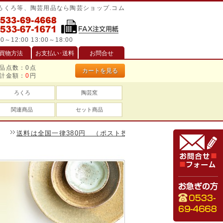
/ろくろ等、陶芸用品なら陶芸ショップ.コム
0～12:00 13:00～18:00
買物方法
お支払い･送料
お問合せ
品点数：
0
点
カートを見る
計金額：
0
円
ろくろ
陶芸窯
関連商品
セット商品
送料は全国一律380円 （ポスト投函は240円）、一万円以上のお買い