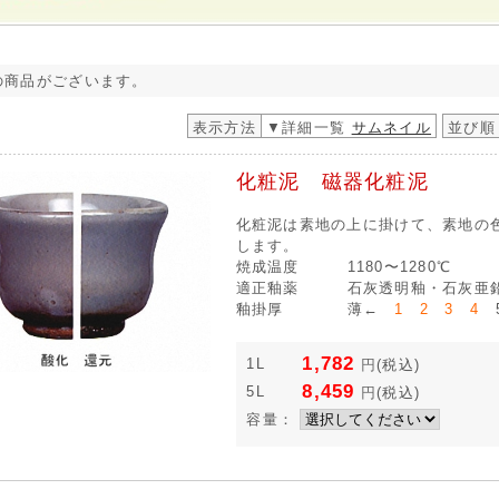
の商品がございます。
表示方法
▼詳細一覧
サムネイル
並び順
化粧泥 磁器化粧泥
化粧泥は素地の上に掛けて、素地の
します。
焼成温度
1180〜1280℃
適正釉薬
石灰透明釉・石灰亜
釉掛厚
薄←
1 2 3 4
5
1,782
1L
円
(税込)
8,459
5L
円
(税込)
容量：