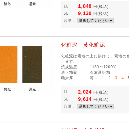
1,848
1L
円
(税込)
9,130
5L
円
(税込)
容量：
化粧泥 黄化粧泥
化粧泥は素地の上に掛けて、素地の
します。
焼成温度
1180〜1260℃
適正釉薬
石灰透明釉
釉掛厚
薄← 1
2 3 4
5
2,024
1L
円
(税込)
9,614
5L
円
(税込)
容量：