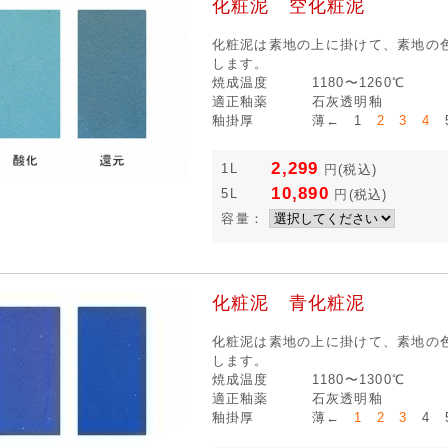
化粧泥 空化粧泥
化粧泥は素地の上に掛けて、素地の
します。
焼成温度
1180〜1260℃
適正釉薬
石灰透明釉
釉掛厚
薄← 1
2 3 4
5
2,299
1L
円
(税込)
10,890
5L
円
(税込)
容量：
化粧泥 青化粧泥
化粧泥は素地の上に掛けて、素地の
します。
焼成温度
1180〜1300℃
適正釉薬
石灰透明釉
釉掛厚
薄←
1 2 3
4 