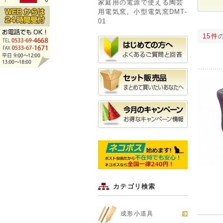
家庭用の電源で使える陶芸
用電気窯。小型電気窯DMT-
01
15件
カテゴリ検索
成形小道具