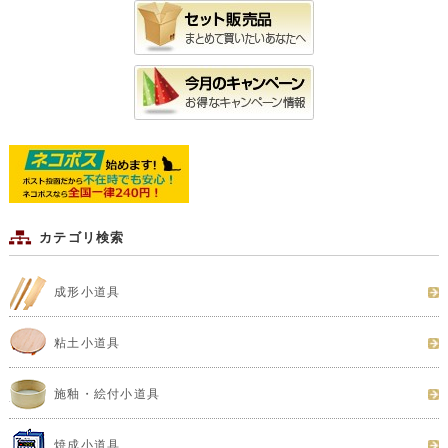
カテゴリ検索
成形小道具
粘土小道具
施釉・絵付小道具
焼成小道具