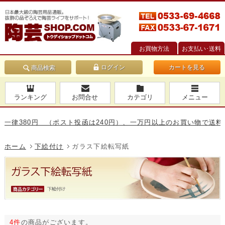
お買物方法
お支払い･送料
カートを見る
商品検索
ランキング
お問合せ
カテゴリ
メニュー
380円 （ポスト投函は240円）、一万円以上のお買い物で送料無料
ホーム
下絵付け
ガラス下絵転写紙
4件
の商品がございます。