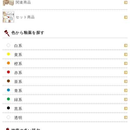
関連商品
セット商品
色から釉薬を探す
白系
黄系
橙系
赤系
茶系
青系
緑系
黒系
透明