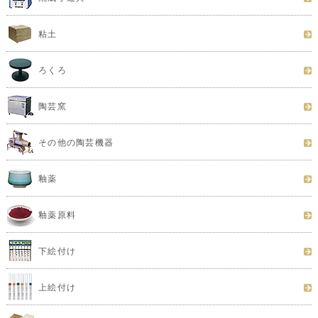
粘土
ろくろ
陶芸窯
その他の陶芸機器
釉薬
釉薬原料
下絵付け
上絵付け