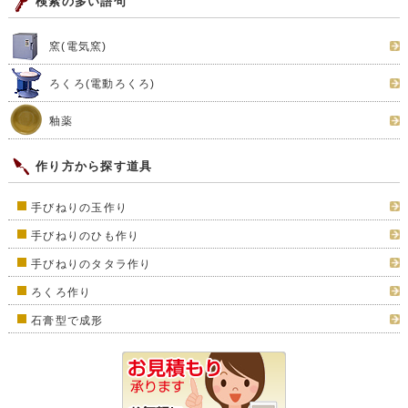
検索の多い語句
窯(電気窯)
ろくろ(電動ろくろ)
釉薬
作り方から探す道具
手びねりの玉作り
手びねりのひも作り
手びねりのタタラ作り
ろくろ作り
石膏型で成形