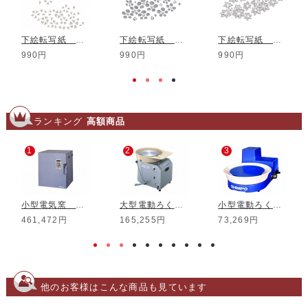
下絵転写紙 ガラス化 さくら ルリ
下絵転写紙 ガラス化 ちらし梅 ルリ
下絵転写紙 ガラス化 もみじ ルリ
990円
990円
990円
ランキング
高額商品
1
2
3
小型電気窯 DMT-01
大型電動ろくろ RK-3D
小型電動ろくろ RK-5T
461,472円
165,255円
73,269円
他のお客様はこんな商品も見ています