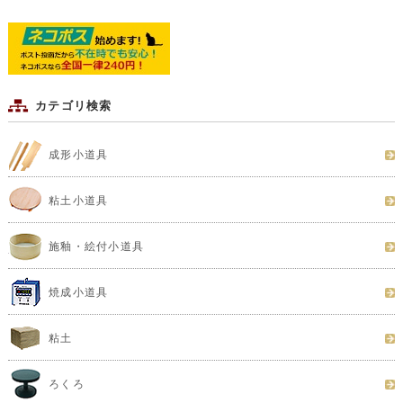
カテゴリ検索
成形小道具
粘土小道具
施釉・絵付小道具
焼成小道具
粘土
ろくろ