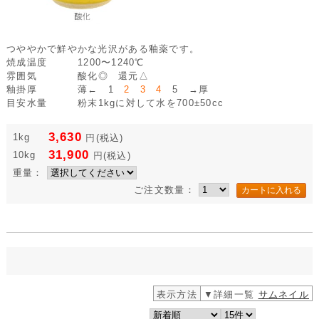
つややかで鮮やかな光沢がある釉薬です。
焼成温度
1200〜1240℃
雰囲気
酸化◎ 還元△
釉掛厚
薄← 1
2 3 4
5 →厚
目安水量
粉末1kgに対して水を700±50cc
3,630
1kg
円
(税込)
31,900
10kg
円
(税込)
重量：
ご注文数量：
表示方法
▼詳細一覧
サムネイル