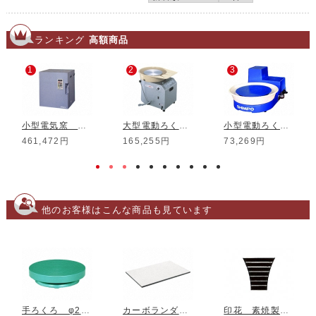
ランキング
高額商品
1
2
3
小型電気窯 DMT-01
大型電動ろくろ RK-3D
小型電動ろくろ RK-5T
461,472円
165,255円
73,269円
他のお客様はこんな商品も見ています
手ろくろ φ250*H50 250L
カーボランダム棚板 450*300*10mm
印花 素焼製 No.11