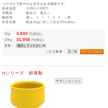
つややかで鮮やかな光沢がある釉薬です。
焼成温度
1200〜1240℃
雰囲気
酸化◎ 還元△
釉掛厚
薄← 1
2 3 4
5 →厚
目安水量
粉末1kgに対して水を700±50cc
3,630
1kg
円
(税込)
31,900
10kg
円
(税込)
重量：
ご注文数量：
Hシリーズ 鮮黄釉
詳しくはこちら