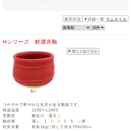
表示方法
▼詳細一覧
サムネイル
Hシリーズ 鮮濃赤釉
詳しくはこちら
つややかで鮮やかな光沢がある釉薬です。
焼成温度
1200〜1240℃
雰囲気
酸化◎ 還元△
釉掛厚
薄← 1
2 3 4
5 →厚
目安水量
粉末1kgに対して水を700±50cc