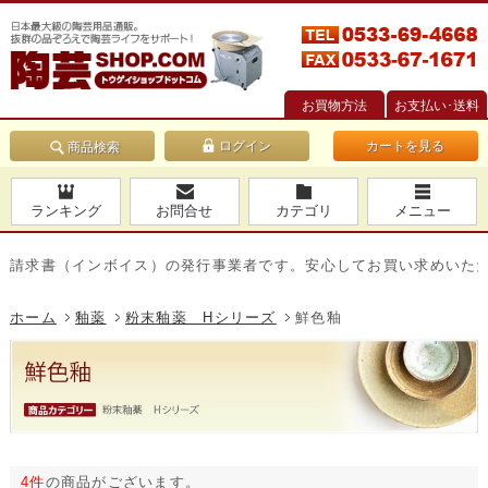
お買物方法
お支払い･送料
カートを見る
商品検索
ランキング
お問合せ
カテゴリ
メニュー
求書（インボイス）の発行事業者です。安心してお買い求めいただけ
ホーム
釉薬
粉末釉薬 Hシリーズ
鮮色釉
4件
の商品がございます。