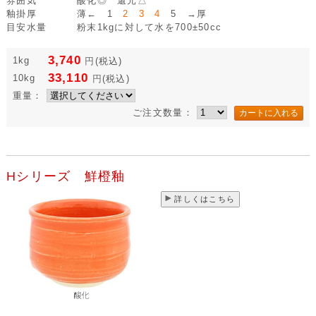
雰囲気
酸化◎ 還元△
釉掛厚
薄← 1
2 3 4
5 →厚
目安水量
粉末1kgに対して水を700±50cc
3,740
1kg
円
(税込)
33,110
10kg
円
(税込)
重量：
ご注文数量：
Hシリーズ 鮮橙釉
詳しくはこちら