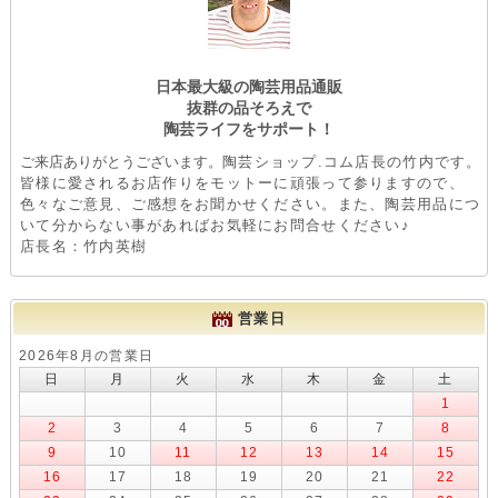
日本最大級の陶芸用品通販
抜群の品そろえで
陶芸ライフをサポート！
ご来店ありがとうございます。
陶芸ショップ.コム店長の竹内です。
皆様に愛されるお店作りをモットーに頑張って参りますので、
色々なご意見、ご感想をお聞かせください。また、陶芸用品につ
いて分からない事があればお気軽にお問合せください♪
店長名：竹内英樹
営業日
2026年8月の営業日
日
月
火
水
木
金
土
1
2
3
4
5
6
7
8
9
10
11
12
13
14
15
16
17
18
19
20
21
22