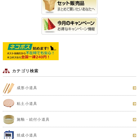
カテゴリ検索
成形小道具
粘土小道具
施釉・絵付小道具
焼成小道具