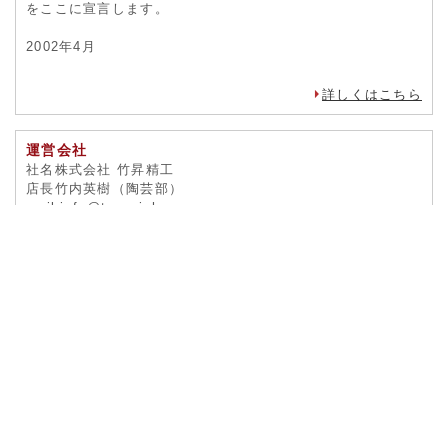
をここに宣言します。
2002年4月
詳しくはこちら
運営会社
社名株式会社 竹昇精工
店長竹内英樹（陶芸部）
mail info@tougeishop.com
本社所在地 愛知県蒲郡市豊岡町前野47-2
TEL（陶芸部） 0533-69-4668
FAX 0533-67-1671
詳しくはこちら
お問合せ