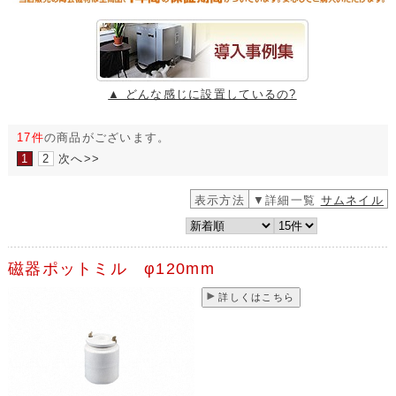
▲ どんな感じに設置しているの?
17件
の商品がございます。
1
2
次へ>>
表示方法
▼詳細一覧
サムネイル
磁器ポットミル φ120mm
詳しくはこちら