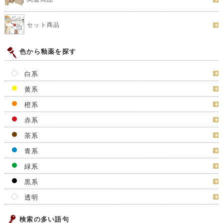
セット商品
色から釉薬を探す
白系
黄系
橙系
赤系
茶系
青系
緑系
黒系
透明
検索の多い語句