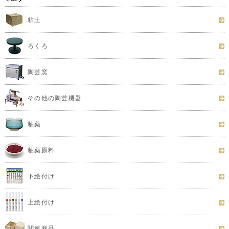
粘土
ろくろ
陶芸窯
その他の陶芸機器
釉薬
釉薬原料
下絵付け
上絵付け
関連商品