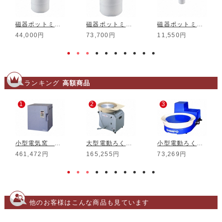
磁器ポットミル φ240mm
磁器ポットミル φ300mm
磁器ポットミル φ100mm
44,000円
73,700円
11,550円
ランキング
高額商品
1
2
3
小型電気窯 DMT-01
大型電動ろくろ RK-3D
小型電動ろくろ RK-5T
461,472円
165,255円
73,269円
他のお客様はこんな商品も見ています