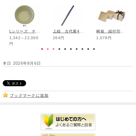
Lシリーズ チタン窯変釉
上紐 古代紫4分 1m
桐箱 紐付印籠 3.0寸組鉢
1,342～22,000
264円
1,078円
円
本日 2026年8月6日
ブックマークに追加