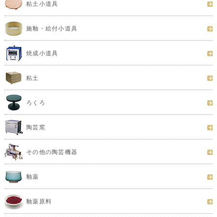
粘土小道具
施釉・絵付小道具
焼成小道具
粘土
ろくろ
陶芸窯
その他の陶芸機器
釉薬
釉薬原料