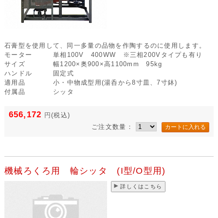
石膏型を使用して、同一多量の品物を作陶するのに使用します。
モーター
単相100V 400WW ※三相200Vタイプも有り
サイズ
幅1200×奥900×高1100mm 95kg
ハンドル
固定式
適用品
小・中物成型用(湯呑から8寸皿、7寸鉢)
付属品
シッタ
656,172
円
(税込)
ご注文数量：
機械ろくろ用 輪シッタ (I型/O型用)
詳しくはこちら