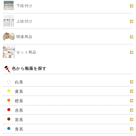
下絵付け
上絵付け
関連商品
セット商品
色から釉薬を探す
白系
黄系
橙系
赤系
茶系
青系