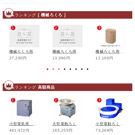
ランキング
[ 機械ろくろ ]
1
2
3
機械ろくろ用 輪シッタ (I型/O型用)
機械ろくろ用 コテ (通常用)
機械ろくろ用 石膏型 切立湯呑 大 5個組
27,280円
13,090円
12,100円
ランキング
高額商品
1
2
3
小型電気窯 DMT-01
大型電動ろくろ RK-3D
小型電動ろくろ RK-5T
461,472円
165,255円
73,269円