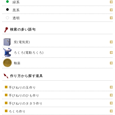
緑系
黒系
透明
検索の多い語句
窯(電気窯)
ろくろ(電動ろくろ)
釉薬
作り方から探す道具
手びねりの玉作り
手びねりのひも作り
手びねりのタタラ作り
ろくろ作り