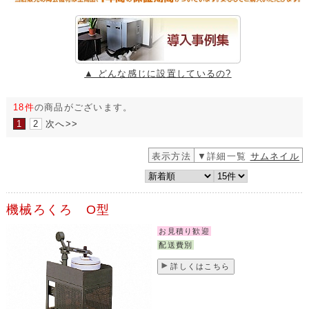
▲ どんな感じに設置しているの?
18件
の商品がございます。
1
2
次へ>>
表示方法
▼詳細一覧
サムネイル
機械ろくろ O型
お見積り歓迎
配送費別
詳しくはこちら