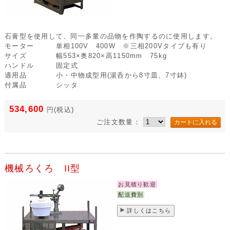
石膏型を使用して、同一多量の品物を作陶するのに使用します。
モーター
単相100V 400W ※三相200Vタイプも有り
サイズ
幅553×奥820×高1150mm 75kg
ハンドル
固定式
適用品
小・中物成型用(湯呑から8寸皿、7寸鉢)
付属品
シッタ
534,600
円
(税込)
ご注文数量：
機械ろくろ II型
お見積り歓迎
配送費別
詳しくはこちら