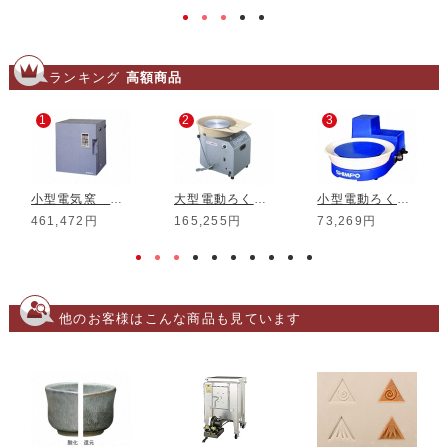
ランキング
高額商品
1
2
3
小型電気窯 DMT-01
大型電動ろくろ RK-3D
小型電動ろくろ RK-5T
461,472円
165,255円
73,269円
他のお客様はこんな商品も見ています