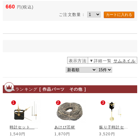
660
円
(税込)
ご注文数量：
表示方法
▼詳細一覧
サムネイル
ランキング
[ 作品パーツ その他 ]
1
2
3
時計セット ミドルシャフト+Q11+Q3
あけび芯材
振り子時計セット ミドルシャフト+Q11+Q3
1,540円
1,870円
3,520円