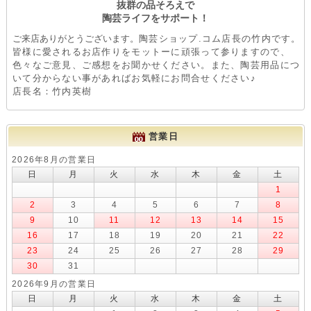
抜群の品そろえで
陶芸ライフをサポート！
ご来店ありがとうございます。
陶芸ショップ.コム店長の竹内です。
皆様に愛されるお店作りをモットーに頑張って参りますので、
色々なご意見、ご感想をお聞かせください。また、陶芸用品につ
いて分からない事があればお気軽にお問合せください♪
店長名：竹内英樹
営業日
2026年8月の営業日
日
月
火
水
木
金
土
1
2
3
4
5
6
7
8
9
10
11
12
13
14
15
16
17
18
19
20
21
22
23
24
25
26
27
28
29
30
31
2026年9月の営業日
日
月
火
水
木
金
土