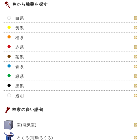
色から釉薬を探す
白系
黄系
橙系
赤系
茶系
青系
緑系
黒系
透明
検索の多い語句
窯(電気窯)
ろくろ(電動ろくろ)