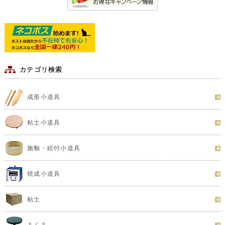
カテゴリ検索
成形小道具
粘土小道具
施釉・絵付小道具
焼成小道具
粘土
ろくろ