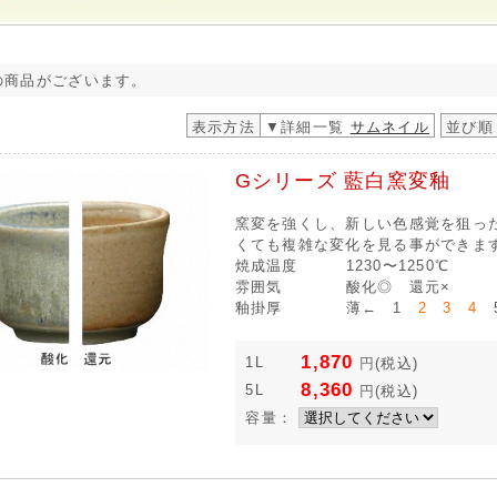
の商品がございます。
表示方法
▼詳細一覧
サムネイル
並び順
Gシリーズ 藍白窯変釉
窯変を強くし、新しい色感覚を狙っ
くても複雑な変化を見る事ができま
焼成温度
1230〜1250℃
雰囲気
酸化◎ 還元×
釉掛厚
薄← 1
2 3 4
5
1,870
1L
円
(税込)
8,360
5L
円
(税込)
容量：