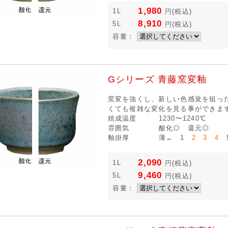
1,980
1L
円
(税込)
8,910
5L
円
(税込)
容量：
Gシリーズ 青藤窯変釉
窯変を強くし、新しい色感覚を狙っ
くても複雑な変化を見る事ができま
焼成温度
1230〜1240℃
雰囲気
酸化◎ 還元◎
釉掛厚
薄← 1
2 3 4
5
2,090
1L
円
(税込)
9,460
5L
円
(税込)
容量：