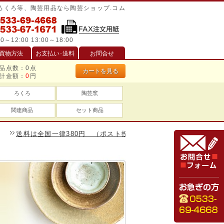
/ろくろ等、陶芸用品なら陶芸ショップ.コム
0～12:00 13:00～18:00
買物方法
お支払い･送料
お問合せ
品点数：
0
点
カートを見る
計金額：
0
円
ろくろ
陶芸窯
関連商品
セット商品
料は全国一律380円 （ポスト投函は240円）、一万円以上のお買い物