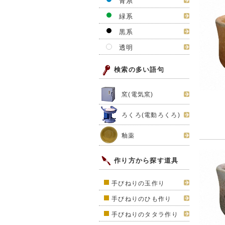
青系
緑系
黒系
透明
検索の多い語句
窯(電気窯)
ろくろ(電動ろくろ)
釉薬
作り方から探す道具
手びねりの玉作り
手びねりのひも作り
手びねりのタタラ作り