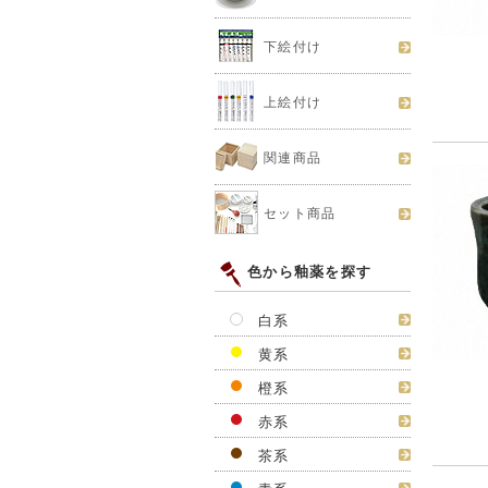
下絵付け
上絵付け
関連商品
セット商品
色から釉薬を探す
白系
黄系
橙系
赤系
茶系