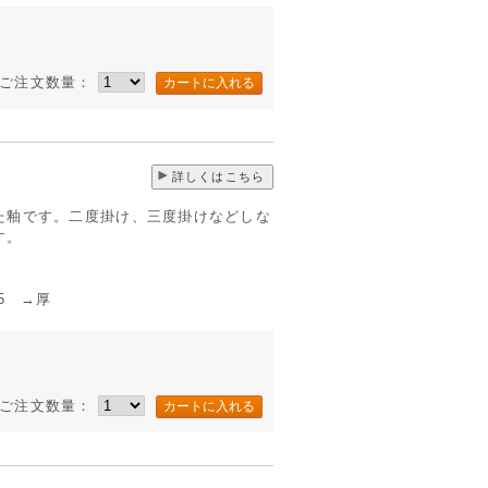
ご注文数量：
詳しくはこちら
た釉です。二度掛け、三度掛けなどしな
す。
 →厚
ご注文数量：