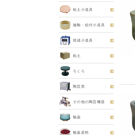
粘土小道具
施釉・絵付小道具
焼成小道具
粘土
ろくろ
陶芸窯
その他の陶芸機器
釉薬
釉薬原料