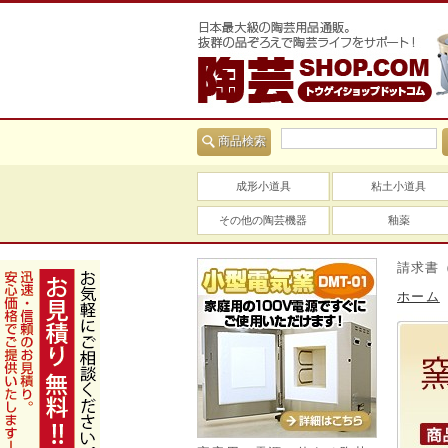
商品検索
成形小道具
粘土小道具
その他の陶芸機器
釉薬
当社は適格請求書（インボ
ホーム