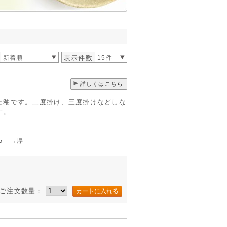
新着順
表示件数
15件
詳しくはこちら
た釉です。二度掛け、三度掛けなどしな
す。
 →厚
ご注文数量：