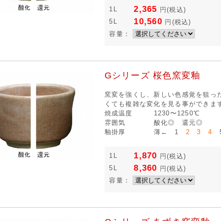
2,365
1L
円
(税込)
10,560
5L
円
(税込)
容量：
Gシリーズ 桜色窯変釉
窯変を強くし、新しい色感覚を狙っ
くても複雑な変化を見る事ができま
焼成温度
1230〜1250℃
雰囲気
酸化◎ 還元◎
釉掛厚
薄← 1
2 3 4
5
1,870
1L
円
(税込)
8,360
5L
円
(税込)
容量：