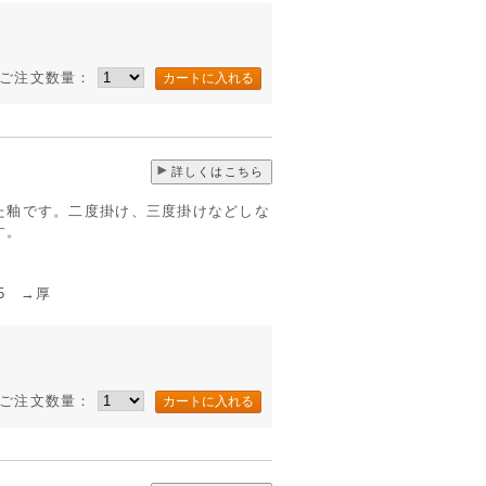
ご注文数量：
詳しくはこちら
た釉です。二度掛け、三度掛けなどしな
す。
 →厚
ご注文数量：