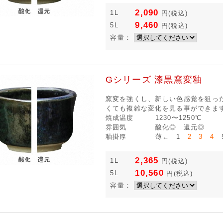
2,090
1L
円
(税込)
9,460
5L
円
(税込)
容量：
Gシリーズ 漆黒窯変釉
窯変を強くし、新しい色感覚を狙っ
くても複雑な変化を見る事ができま
焼成温度
1230〜1250℃
雰囲気
酸化◎ 還元◎
釉掛厚
薄← 1
2 3 4
5
2,365
1L
円
(税込)
10,560
5L
円
(税込)
容量：