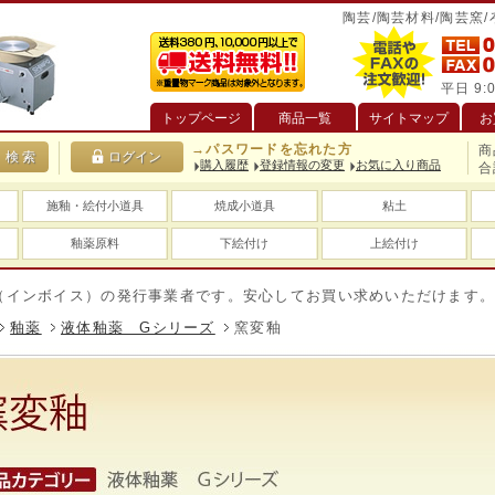
陶芸/陶芸材料/陶芸窯
平日 9:0
トップページ
商品一覧
サイトマップ
お
→パスワードを忘れた方
商
購入履歴
登録情報の変更
お気に入り商品
合
施釉・絵付小道具
焼成小道具
粘土
釉薬原料
下絵付け
上絵付け
イス）の発行事業者です。安心してお買い求めいただけます。
送
釉薬
液体釉薬 Gシリーズ
窯変釉