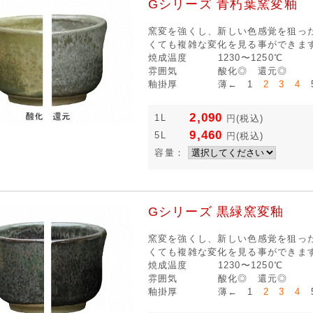
Gシリーズ 青朽葉窯変釉
窯変を強くし、新しい色感覚を狙っ
くても複雑な変化を見る事ができま
焼成温度
1230〜1250℃
雰囲気
酸化◎ 還元◎
釉掛厚
薄← 1
2 3 4
5
2,090
1L
円
(税込)
9,460
5L
円
(税込)
容量：
Gシリーズ 黒緑窯変釉
窯変を強くし、新しい色感覚を狙っ
くても複雑な変化を見る事ができま
焼成温度
1230〜1250℃
雰囲気
酸化◎ 還元◎
釉掛厚
薄← 1
2 3 4
5