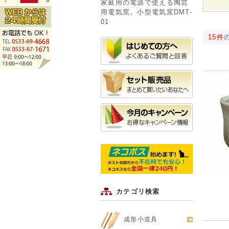
家庭用の電源で使える陶芸
用電気窯。小型電気窯DMT-
01
15件
カテゴリ検索
成形小道具