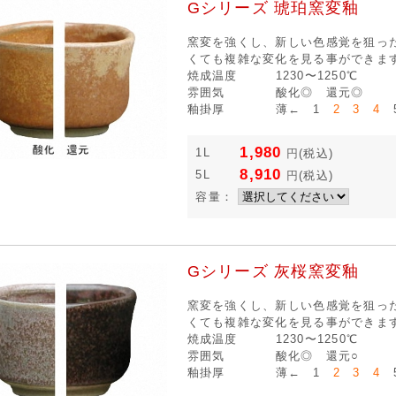
Gシリーズ 琥珀窯変釉
窯変を強くし、新しい色感覚を狙っ
くても複雑な変化を見る事ができま
焼成温度
1230〜1250℃
雰囲気
酸化◎ 還元◎
釉掛厚
薄← 1
2 3 4
5
1,980
1L
円
(税込)
8,910
5L
円
(税込)
容量：
Gシリーズ 灰桜窯変釉
窯変を強くし、新しい色感覚を狙っ
くても複雑な変化を見る事ができま
焼成温度
1230〜1250℃
雰囲気
酸化◎ 還元○
釉掛厚
薄← 1
2 3 4
5