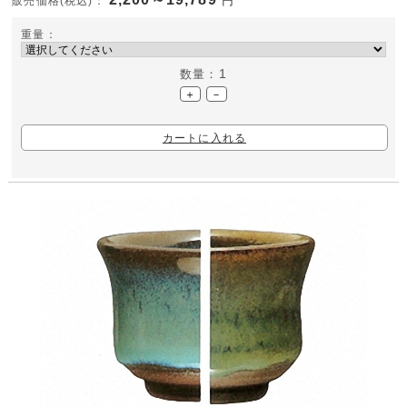
円
販売価格(税込)：
重量：
1
数量：
＋
－
カートに入れる