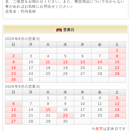
見、ご感想をお聞かせください。また、陶芸用品について分からない
事があればお気軽にお問合せください♪
店長名：竹内英樹
営業日
2026年8月の営業日
日
月
火
水
木
金
土
1
2
3
4
5
6
7
8
9
10
11
12
13
14
15
16
17
18
19
20
21
22
23
24
25
26
27
28
29
30
31
2026年9月の営業日
日
月
火
水
木
金
土
1
2
3
4
5
6
7
8
9
10
11
12
13
14
15
16
17
18
19
20
21
22
23
24
25
26
27
28
29
30
※
赤字
は定休日です