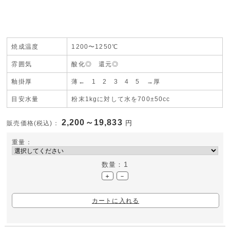
焼成温度
1200〜1250℃
雰囲気
酸化◎ 還元◎
釉掛厚
薄← 1
2 3 4
5 →厚
目安水量
粉末1kgに対して水を700±50cc
2,200～19,833
円
販売価格(税込)：
重量：
1
数量：
＋
－
カートに入れる