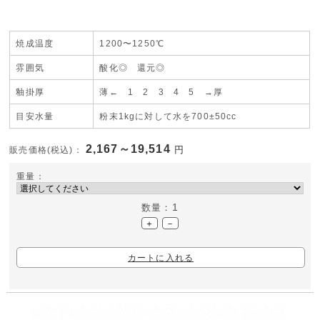
焼成温度
1200〜1250℃
雰囲気
酸化◎ 還元◎
釉掛厚
薄← 1
2 3 4
5 →厚
目安水量
粉末1kgに対して水を700±50cc
2,167～19,514
円
販売価格(税込)：
重量：
1
数量：
＋
－
カートに入れる