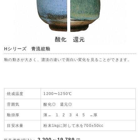
Hシリーズ 青流紋釉
釉の動きが大きく、濃淡の違いで面白い変化を見ることができます。
焼成温度
1200〜1250℃
雰囲気
酸化◎ 還元◎
釉掛厚
薄← 1
2 3 4
5 →厚
目安水量
粉末1kgに対して水を700±50cc
2,200～19,789