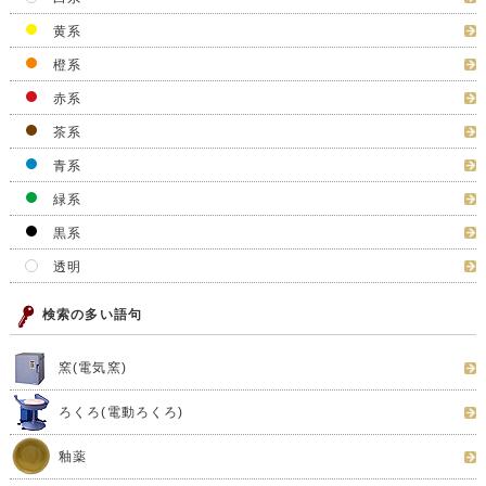
黄系
橙系
赤系
茶系
青系
緑系
黒系
透明
検索の多い語句
窯(電気窯)
ろくろ(電動ろくろ)
釉薬