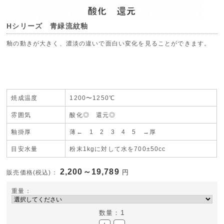
Hシリーズ 青緑流紋釉
釉の動きが大きく、濃淡の違いで面白い変化を見ることができます。
焼成温度
1200〜1250℃
雰囲気
酸化◎ 還元◎
釉掛厚
薄← 1
2 3 4
5 →厚
目安水量
粉末1kgに対して水を700±50cc
2,200～19,789
円
販売価格(税込)：
重量：
1
数量：
＋
－