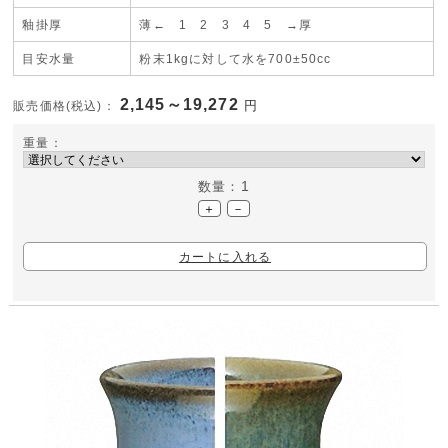
釉掛厚
薄← 1
2 3 4
5 →厚
目安水量
粉末1kgに対して水を700±50cc
2,145～19,272
円
販売価格(税込)：
重量：
1
数量：
＋
－
カートに入れる