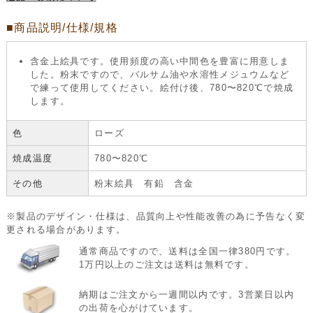
■商品説明/仕様/規格
含金上絵具です。使用頻度の高い中間色を豊富に用意しま
した。粉末ですので、バルサム油や水溶性メジュウムなど
で練って使用してください。絵付け後、780〜820℃で焼成
します。
色
ローズ
焼成温度
780〜820℃
その他
粉末絵具 有鉛 含金
※製品のデザイン・仕様は、品質向上や性能改善の為に予告なく変
更される場合があります。
通常商品ですので、送料は全国一律380円です。
1万円以上のご注文は送料は無料です。
納期はご注文から一週間以内です。3営業日以内
の出荷を心がけています。